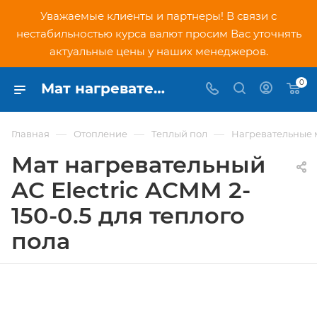
Уважаемые клиенты и партнеры! В связи с
нестабильностью курса валют просим Вас уточнять
актуальные цены у наших менеджеров.
0
Мат нагревательный AC Electric ACMM 2-150-0.5 для теплого пола (НС-1179151) - купить по низкой цене в Москве, интернет-магазин PNDtech.ru
—
—
—
Главная
Отопление
Теплый пол
Нагревательные м
Мат нагревательный
AC Electric ACMM 2-
150-0.5 для теплого
пола