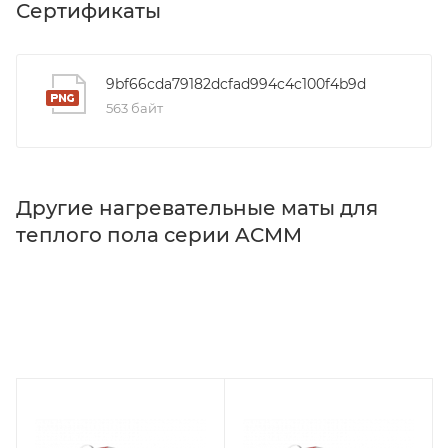
Сертификаты
9bf66cda79182dcfad994c4c100f4b9d
563 байт
Другие нагревательные маты для
теплого пола серии ACMM