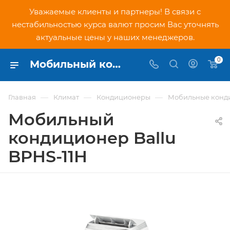
Уважаемые клиенты и партнеры! В связи с
нестабильностью курса валют просим Вас уточнять
актуальные цены у наших менеджеров.
0
Мобильный кондиционер Ballu BPHS-11H (НС-1185829) - купить по низкой цене в Москве, интернет-магазин PNDtech.ru
—
—
—
Главная
Климат
Кондиционеры
Мобильные конд
Мобильный
кондиционер Ballu
BPHS-11H