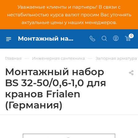
Уважаемые клиенты и партнеры! В связи с
нестабильностью курса валют просим Вас уточнять
актуальные цены у наших менеджеров.
0
Монтажный набор BS 32-50/0,6-1,0 для кранов Frialen (Германия) - купить по низкой цене в Москве, интернет-магазин PNDtech.ru
—
—
Главная
Инженерная сантехника
Запорная арматура
Монтажный набор
BS 32-50/0,6-1,0 для
кранов Frialen
(Германия)