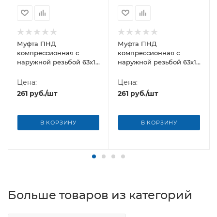
Муфта ПНД
Муфта ПНД
компрессионная с
компрессионная с
наружной резьбой 63х1
наружной резьбой 63х1
1/2" Poelsan (Турция)
1/2" Poelsan NEW
(Турция)
Цена:
Цена:
261
руб.
/шт
261
руб.
/шт
В КОРЗИНУ
В КОРЗИНУ
Больше товаров из категорий