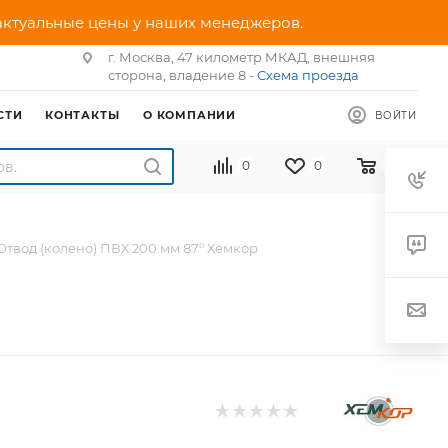
 актуальные цены у наших менеджеров.
г. Москва, 47 километр МКАД, внешняя
сторона, владение 8 -
Схема проезда
СТИ
КОНТАКТЫ
О КОМПАНИИ
ВОЙТИ
0
0
0
Отвод (колено) ПВХ 200 мм 87° Хемкор