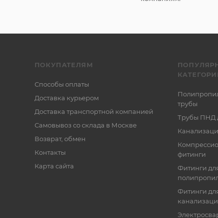
ПОКУПАТЕЛЯМ
ПОПУЛЯР
КАТЕГОРИ
Способы оплаты
Полипропи
Доставка курьером
трубы
Доставка транспортной компанией
Трубы ПНД 
Самовывоз со склада в Москве
Канализаци
Возврат, обмен
Компресси
Контакты
фитинги
Карта сайта
Фитинги дл
полипропил
Фитинги для
канализац
Электросва