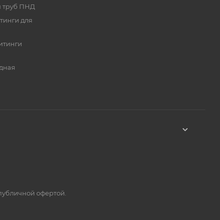
я труб ПНД
тинги для
итинги
дная
 публичной офертой.