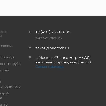
НЫЕ
+7 (499) 755-60-05
И
ЗАКАЗАТЬ ЗВОНОК
леновые
zakaz@pndtech.ru
для воды
г. Москва, 47 километр МКАД,
внешняя сторона, владение 8 -
онные трубы
Схема проезда
онные
я
еновых труб
 труб
ии
рные