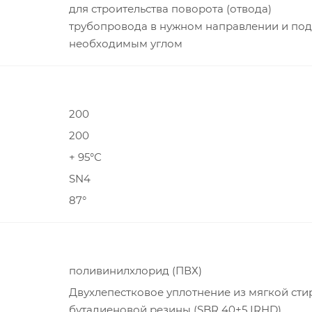
для строительства поворота (отвода)
трубопровода в нужном направлении и под
необходимым углом
200
200
+ 95°С
SN4
87°
поливинилхлорид (ПВХ)
Двухлепестковое уплотнение из мягкой сти
бутадиеновой резины (SBR 40±5 IRHD)