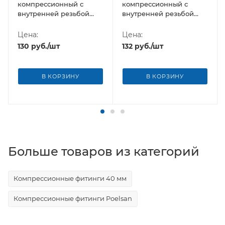
компрессионный с
компрессионный с
внутренней резьбой
внутренней резьбой
25х1" Poelsan (Турция)
32х1" Poelsan NEW
(Турция)
Цена:
Цена:
130
руб.
/шт
132
руб.
/шт
В КОРЗИНУ
В КОРЗИНУ
Больше товаров из категорий
Компрессионные фитинги 40 мм
Компрессионные фитинги Poelsan