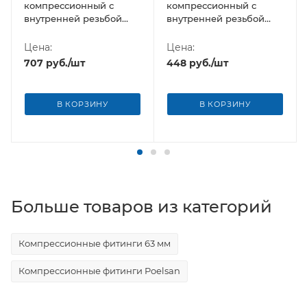
компрессионный с
компрессионный с
внутренней резьбой
внутренней резьбой
75х2" Poelsan NEW
63х2" Poelsan NEW
(Турция)
(Турция)
Цена:
Цена:
707
руб.
/шт
448
руб.
/шт
В КОРЗИНУ
В КОРЗИНУ
Больше товаров из категорий
Компрессионные фитинги 63 мм
Компрессионные фитинги Poelsan