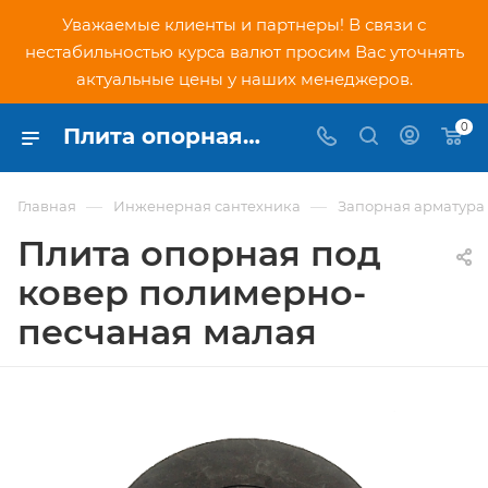
Уважаемые клиенты и партнеры! В связи с
нестабильностью курса валют просим Вас уточнять
актуальные цены у наших менеджеров.
0
Плита опорная под ковер полимерно-песчаная малая - купить по низкой цене в Москве, интернет-магазин PNDtech.ru
—
—
Главная
Инженерная сантехника
Запорная арматура
Плита опорная под
ковер полимерно-
песчаная малая