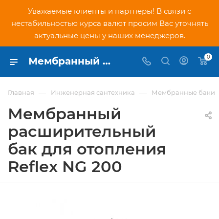
Уважаемые клиенты и партнеры! В связи с
нестабильностью курса валют просим Вас уточнять
актуальные цены у наших менеджеров.
0
Мембранный расширительный бак для отопления Reflex NG 200 - купить по низкой цене в Москве, интернет-магазин PNDtech.ru
—
—
Главная
Инженерная сантехника
Мембранные баки
Мембранный
расширительный
бак для отопления
Reflex NG 200