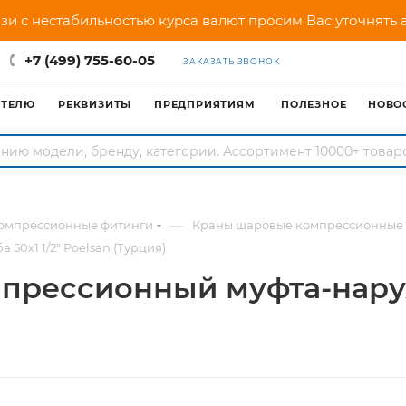
зи с нестабильностью курса валют просим Вас уточнять
+7 (499) 755-60-05
ЗАКАЗАТЬ ЗВОНОК
АТЕЛЮ
РЕКВИЗИТЫ
ПРЕДПРИЯТИЯМ
ПОЛЕЗНОЕ
НОВО
—
омпрессионные фитинги
Краны шаровые компрессионные
0х1 1/2" Poelsan (Турция)
рессионный муфта-наружн