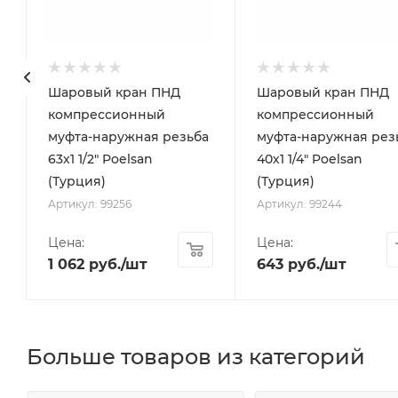
Шаровый кран ПНД
Шаровый кран ПНД
компрессионный
компрессионный
а
муфта-наружная резьба
муфта-наружная рез
63х1 1/2" Poelsan
40х1 1/4" Poelsan
(Турция)
(Турция)
Артикул: 99256
Артикул: 99244
Цена:
Цена:
1 062
руб.
/шт
643
руб.
/шт
Больше товаров из категорий