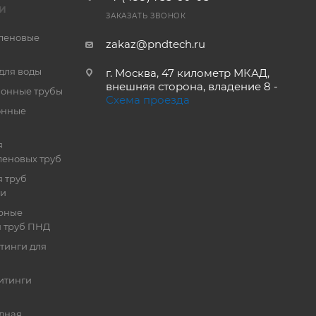
И
ЗАКАЗАТЬ ЗВОНОК
леновые
zakaz@pndtech.ru
для воды
г. Москва, 47 километр МКАД,
внешняя сторона, владение 8 -
онные трубы
Схема проезда
онные
я
еновых труб
 труб
ии
рные
я труб ПНД
тинги для
итинги
дная