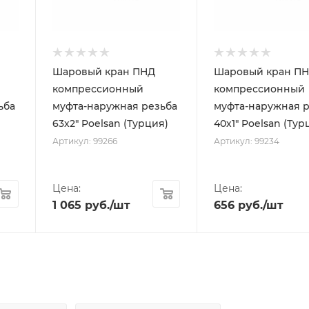
Шаровый кран ПНД
Шаровый кран П
компрессионный
компрессионный
ьба
муфта-наружная резьба
муфта-наружная 
63х2" Poelsan (Турция)
40х1" Poelsan (Тур
Артикул: 99266
Артикул: 99234
Цена:
Цена:
1 065
руб.
/шт
656
руб.
/шт