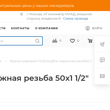
 актуальные цены у наших менеджеров.
г. Москва, 47 километр МКАД, внешняя
сторона, владение 8 -
Схема проезда
СТИ
КОНТАКТЫ
О КОМПАНИИ
ВОЙТИ
0
0
0
—
—
Краны шаровые ПНД (муфта-наружная резьба)
ая резьба 50х1 1/2"