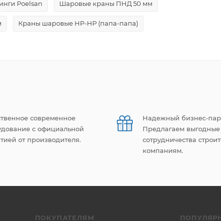
нги Poelsan
Шаровые краны ПНД 50 мм
м
Краны шаровые НР-НР (папа-папа)
ственное современное
Надежный бизнес-пар
удование с официальной
Предлагаем выгодные
тией от производителя.
сотрудничества строи
компаниям.
ПОКУПАТЕЛЯМ
ПОПУЛЯР