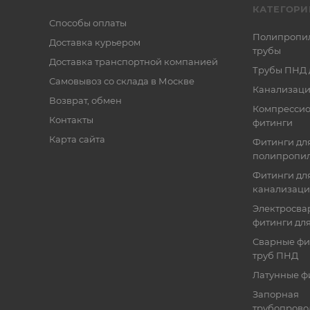
КАТЕГОРИ
Способы оплаты
Полипропи
Доставка курьером
трубы
Доставка транспортной компанией
Трубы ПНД 
Самовывоз со склада в Москве
Канализаци
Возврат, обмен
Компресси
Контакты
фитинги
Карта сайта
Фитинги дл
полипропил
Фитинги для
канализац
Электросва
фитинги дл
Сварные фи
труб ПНД
Латунные ф
Запорная
трубопрово