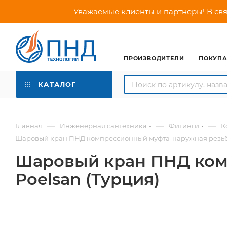
Уважаемые клиенты и партнеры! В свя
ПРОИЗВОДИТЕЛИ
ПОКУП
КАТАЛОГ
—
—
—
Главная
Инженерная сантехника
Фитинги
К
Шаровый кран ПНД компрессионный муфта-наружная резьба 5
Шаровый кран ПНД комп
Poelsan (Турция)