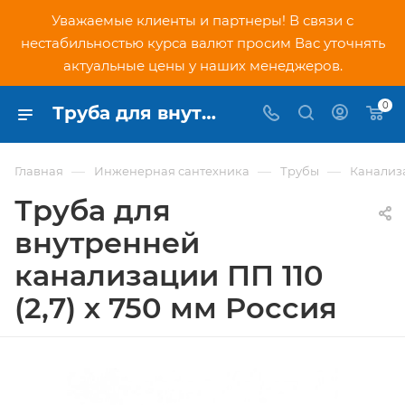
Уважаемые клиенты и партнеры! В связи с
нестабильностью курса валют просим Вас уточнять
актуальные цены у наших менеджеров.
0
Труба для внутренней канализации ПП 110 (2,7) х 750 мм Россия - купить по низкой цене в Москве, интернет-магазин PNDtech.ru
—
—
—
Главная
Инженерная сантехника
Трубы
Канализ
Труба для
внутренней
канализации ПП 110
(2,7) х 750 мм Россия