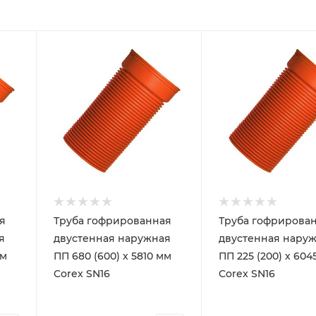
я
Труба гофрированная
Труба гофрирова
я
двустенная наружная
двустенная нару
мм
ПП 680 (600) х 5810 мм
ПП 225 (200) х 604
Corex SN16
Corex SN16