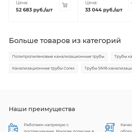
Цена:
Цена:
52 683
руб.
/шт
33 044
руб.
/шт
Больше товаров из категорий
Полипропиленовые канализационные трубы
Трубы к
Канализационные трубы Corex
Трубы SN16 канализац
Наши преимущества
Работаем напрямую с
Каче
поставщиками. Многие позиции в
обор