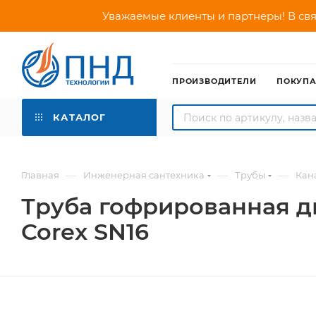
Уважаемые клиенты и партнеры! В свя
ПРОИЗВОДИТЕЛИ
ПОКУП
КАТАЛОГ
—
—
—
Главная
Инженерная сантехника
Трубы
Кан
Труба гофрированная дв
Corex SN16