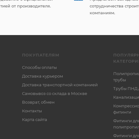
тией от производителя.
сотрудничества строи
компаниям.
ПОКУПАТЕЛЯМ
ПОПУЛЯР
КАТЕГОРИ
Способы оплаты
Полипропи
Доставка курьером
трубы
Доставка транспортной компанией
Трубы ПНД 
Самовывоз со склада в Москве
Канализаци
Возврат, обмен
Компресси
Контакты
фитинги
Карта сайта
Фитинги дл
полипропил
Фитинги для