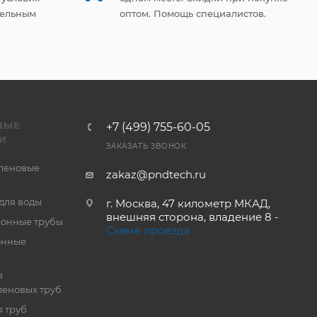
тельным
оптом. Помощь специалистов.
НЫЕ
+7 (499) 755-60-05
И
ЗАКАЗАТЬ ЗВОНОК
леновые
zakaz@pndtech.ru
для воды
г. Москва, 47 километр МКАД,
внешняя сторона, владение 8 -
онные трубы
Схема проезда
онные
я
еновых труб
 труб