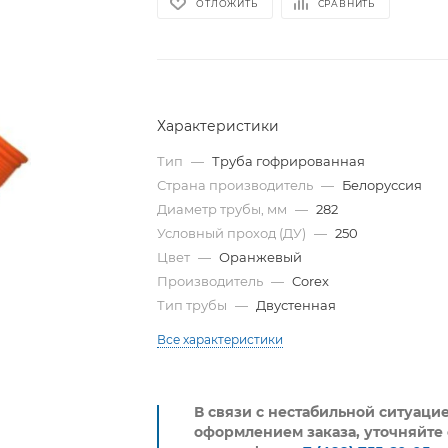
ОТЛОЖИТЬ
СРАВНИТЬ
Характеристики
Тип
—
Труба гофрированная
Страна производитель
—
Белоруссия
Диаметр трубы, мм
—
282
Условный проход (ДУ)
—
250
Цвет
—
Оранжевый
Производитель
—
Corex
Тип трубы
—
Двустенная
Все характеристики
В связи с нестабильной ситуаци
оформлением заказа, уточняйте 