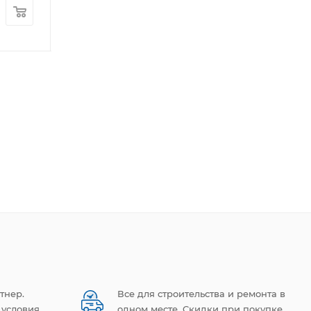
Цена:
Цена:
138 345
руб.
/шт
5 385
руб.
/шт
тнер.
Все для строительства и ремонта в
 условия
одном месте. Скидки при покупке