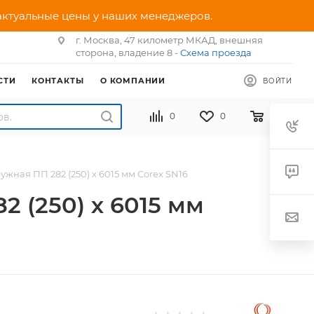
 актуальные цены у наших менеджеров.
г. Москва, 47 километр МКАД, внешняя
сторона, владение 8 -
Схема проезда
СТИ
КОНТАКТЫ
О КОМПАНИИ
ВОЙТИ
0
0
0
ная ПП 282 (250) х 6015 мм Corex SN16
 (250) х 6015 мм