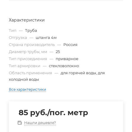
Характеристики
Тип
—
Труба
Отгрузка
—
штанга 4м
Страна производитель
—
Россия
Диаметр трубы, мм
—
25
Тип присоедиения
—
приварное
Тип армировки
—
стекловолокно
Область применения
—
для горячей воды, для
холодной воды
Все характеристики
85
руб.
/пог. метр
Нашли дешевле?