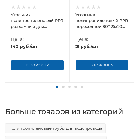
Угольник
Угольник
полипропиленовый PPR
полипропиленовый PPR
разъемный для
переходной 90° 25х20
радиатора 25х1/2"
Россия
Formul (Турция)
Цена:
Цена:
140
руб.
/шт
21
руб.
/шт
В КОРЗИНУ
В КОРЗИНУ
Больше товаров из категорий
Полипропиленовые трубы для водопровода