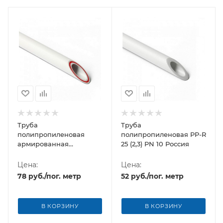
Труба
Труба
полипропиленовая
полипропиленовая PP-R
армированная
25 (2,3) PN 10 Россия
стекловолокном 25 (3,5)
PPR PN 20 Россия
Цена:
Цена:
78
руб.
/пог. метр
52
руб.
/пог. метр
В КОРЗИНУ
В КОРЗИНУ