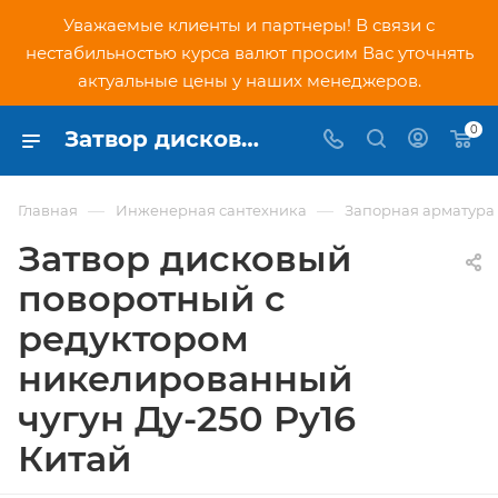
Уважаемые клиенты и партнеры! В связи с
нестабильностью курса валют просим Вас уточнять
актуальные цены у наших менеджеров.
0
Затвор дисковый поворотный с редуктором никелированный чугун Ду-250 Ру16 Китай - купить по низкой цене в Москве, интернет-магазин PNDtech.ru
—
—
Главная
Инженерная сантехника
Запорная арматура
Затвор дисковый
поворотный с
редуктором
никелированный
чугун Ду-250 Ру16
Китай