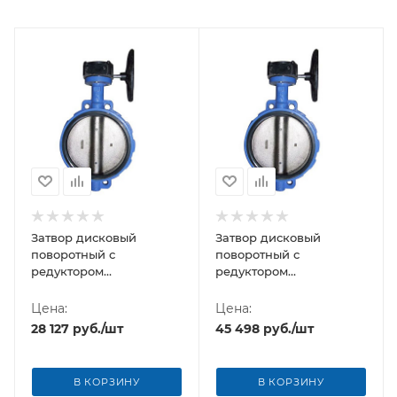
Затвор дисковый
Затвор дисковый
поворотный с
поворотный с
редуктором
редуктором
никелированный чугун
никелированный чугун
Ду-400 Ру16 Китай
Ду-500 Ру16 Китай
Цена:
Цена:
28 127
руб.
/шт
45 498
руб.
/шт
В КОРЗИНУ
В КОРЗИНУ