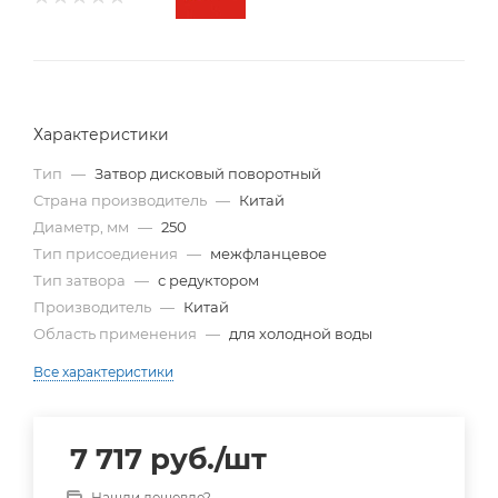
Характеристики
Тип
—
Затвор дисковый поворотный
Страна производитель
—
Китай
Диаметр, мм
—
250
Тип присоедиения
—
межфланцевое
Тип затвора
—
с редуктором
Производитель
—
Китай
Область применения
—
для холодной воды
Все характеристики
7 717
руб.
/шт
Нашли дешевле?