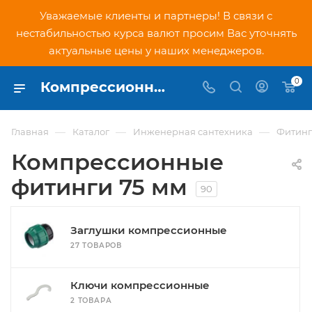
Уважаемые клиенты и партнеры! В связи с
нестабильностью курса валют просим Вас уточнять
актуальные цены у наших менеджеров.
0
Компрессионные фитинги 75 мм - купить в Москве по низким ценам в интернет-магазине PNDtech.ru
—
—
—
Главная
Каталог
Инженерная сантехника
Фитин
Компрессионные
фитинги 75 мм
90
Заглушки компрессионные
27 ТОВАРОВ
Ключи компрессионные
2 ТОВАРА