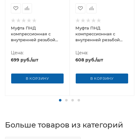
Муфта ПНД
Муфта ПНД
компрессионная с
компрессионная с
внутренней резьбой
внутренней резьбой
75х2 1/2" Poelsan NEW
75х2" Poelsan NEW
(Турция)
(Турция)
Цена:
Цена:
699
руб.
/шт
608
руб.
/шт
В КОРЗИНУ
В КОРЗИНУ
Больше товаров из категорий