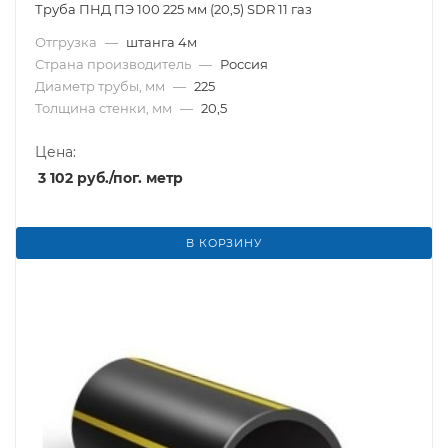
Труба ПНД ПЭ 100 225 мм (20,5) SDR 11 газ
Отгрузка
—
штанга 4м
Страна производитель
—
Россия
Диаметр трубы, мм
—
225
Толщина стенки, мм
—
20,5
Цена:
3 102
руб.
/пог. метр
В КОРЗИНУ