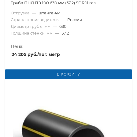
Труба ПНД ПЭ 100 630 мм (57,2) SDR 11 газ
Отгрузка
—
штанга 4м
Страна производитель
—
Россия
Диаметр трубы, мм
—
630
Толщина стенки, мм
—
57,2
Цена:
24 205
руб.
/пог. метр
В КОРЗИНУ