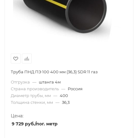
Труба ПНД ПЭ 100 400 мм (36,3) SDR 11 газ
Отгрузка
—
штанга 4м
Страна производитель
—
Россия
Диаметр трубы, мм
—
400
Толщина стенки, мм
—
36,3
Цена:
9 729
руб.
/пог. метр