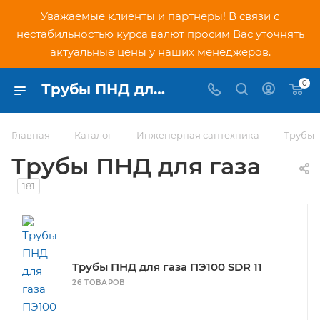
Уважаемые клиенты и партнеры! В связи с
нестабильностью курса валют просим Вас уточнять
актуальные цены у наших менеджеров.
0
Трубы ПНД для газа купить в Москве - цены на полиэтиленовые газовые трубы ПНД в интернет-магазине PNDtech.ru
—
—
—
Главная
Каталог
Инженерная сантехника
Трубы
Трубы ПНД для газа
181
Трубы ПНД для газа ПЭ100 SDR 11
26 ТОВАРОВ