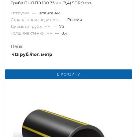
Труба ПНД ПЭ 100 75 мм (8,4) SDR 9 газ
Отгрузка
—
штанга 4м
Страна производитель
—
Россия
Диаметр трубы, мм
—
75
Толщина стенки, мм
—
8,4
Цена:
413
руб.
/пог. метр
В КОРЗИНУ