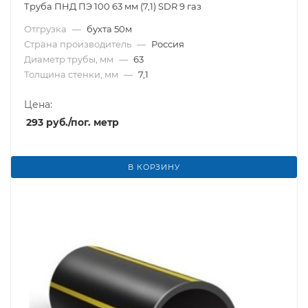
Труба ПНД ПЭ 100 63 мм (7,1) SDR 9 газ
Отгрузка
—
бухта 50м
Страна производитель
—
Россия
Диаметр трубы, мм
—
63
Толщина стенки, мм
—
7,1
Цена:
293
руб.
/пог. метр
В КОРЗИНУ