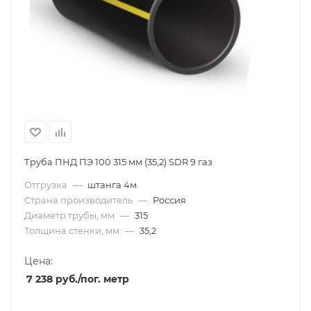
Труба ПНД ПЭ 100 315 мм (35,2) SDR 9 газ
Отгрузка
—
штанга 4м
Страна производитель
—
Россия
Диаметр трубы, мм
—
315
Толщина стенки, мм
—
35,2
Цена:
7 238
руб.
/пог. метр