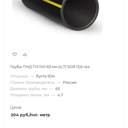
Труба ПНД ПЭ 100 63 мм (4,7) SDR 13,6 газ
Отгрузка
—
бухта 50м
Страна производитель
—
Россия
Диаметр трубы, мм
—
63
Толщина стенки, мм
—
4,7
Цена:
204
руб.
/пог. метр