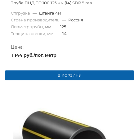
Труба ПНД ПЭ 100 125 мм (14) SDR 9 газ
Отгрузка
—
штанга 4м
Страна производитель
—
Россия
Диаметр трубы, мм
—
125
Толщина стенки, мм
—
14
Цена:
1 144
руб.
/пог. метр
В КОРЗИНУ