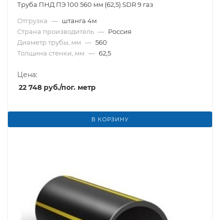
Труба ПНД ПЭ 100 560 мм (62,5) SDR 9 газ
Отгрузка
—
штанга 4м
Страна производитель
—
Россия
Диаметр трубы, мм
—
560
Толщина стенки, мм
—
62,5
Цена:
22 748
руб.
/пог. метр
В КОРЗИНУ