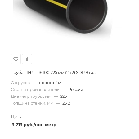
Труба ПНД ПЭ 100 225 мм (25,2) SDR 9 газ
Отгрузка
—
штанга 4м
Страна производитель
—
Россия
Диаметр трубы, мм
—
225
Толщина стенки, мм
—
25,2
Цена:
3 713
руб.
/пог. метр