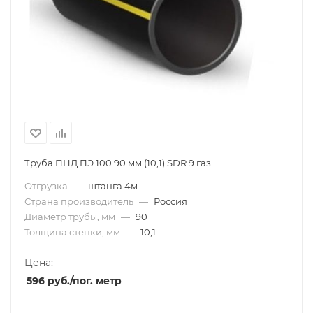
Труба ПНД ПЭ 100 90 мм (10,1) SDR 9 газ
Отгрузка
—
штанга 4м
Страна производитель
—
Россия
Диаметр трубы, мм
—
90
Толщина стенки, мм
—
10,1
Цена:
596
руб.
/пог. метр