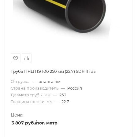
Труба ПНД ПЭ 100 250 мм (22,7) SDR 11 газ
Отгрузка
—
штанга 4м
Страна производитель
—
Россия
Диаметр трубы, мм
—
250
Толщина стенки, мм
—
22,7
Цена:
3 807
руб.
/пог. метр