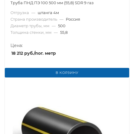
Труба ПНД ПЭ 100 500 мм (55,8) SDR 9 газ
Отгрузка
—
штанга 4м
Страна производитель
—
Россия
Диаметр трубы, мм
—
500
Толщина стенки, мм
—
55,8
Цена:
18 212
руб.
/пог. метр
В КОРЗИНУ