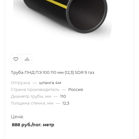
Труба ПНД ПЭ 100 110 мм (12,3) SDR 9 газ
Отгрузка
—
штанга 4м
Страна производитель
—
Россия
Диаметр трубы, мм
—
110
Толщина стенки, мм
—
12,3
Цена:
888
руб.
/пог. метр