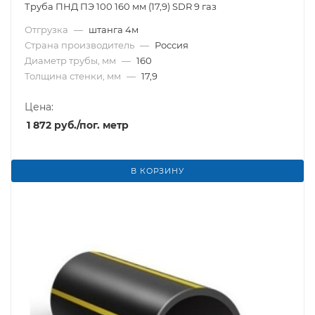
Труба ПНД ПЭ 100 160 мм (17,9) SDR 9 газ
Отгрузка
—
штанга 4м
Страна производитель
—
Россия
Диаметр трубы, мм
—
160
Толщина стенки, мм
—
17,9
Цена:
1 872
руб.
/пог. метр
В КОРЗИНУ