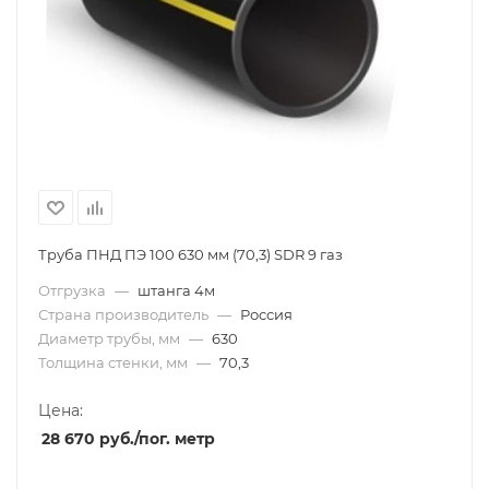
Труба ПНД ПЭ 100 630 мм (70,3) SDR 9 газ
Отгрузка
—
штанга 4м
Страна производитель
—
Россия
Диаметр трубы, мм
—
630
Толщина стенки, мм
—
70,3
Цена:
28 670
руб.
/пог. метр