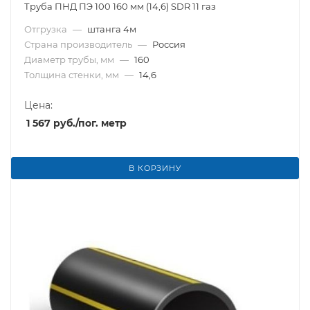
Труба ПНД ПЭ 100 160 мм (14,6) SDR 11 газ
Отгрузка
—
штанга 4м
Страна производитель
—
Россия
Диаметр трубы, мм
—
160
Толщина стенки, мм
—
14,6
Цена:
1 567
руб.
/пог. метр
В КОРЗИНУ