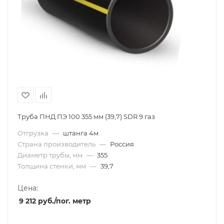
Труба ПНД ПЭ 100 355 мм (39,7) SDR 9 газ
Отгрузка
—
штанга 4м
Страна производитель
—
Россия
Диаметр трубы, мм
—
355
Толщина стенки, мм
—
39,7
Цена:
9 212
руб.
/пог. метр