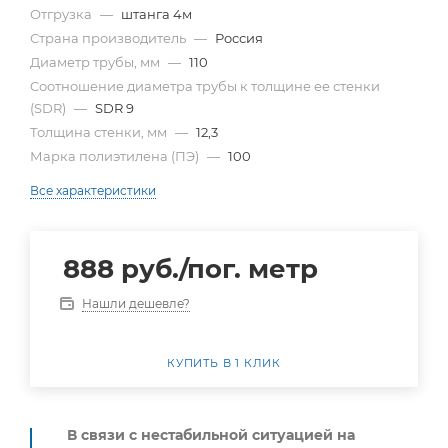
Отгрузка
—
штанга 4м
Страна производитель
—
Россия
Диаметр трубы, мм
—
110
Cоотношение диаметра трубы к толщине ее стенки
(SDR)
—
SDR 9
Толщина стенки, мм
—
12,3
Марка полиэтилена (ПЭ)
—
100
Все характеристики
888
руб.
/пог. метр
Нашли дешевле?
КУПИТЬ В 1 КЛИК
В связи с нестабильной ситуацией на