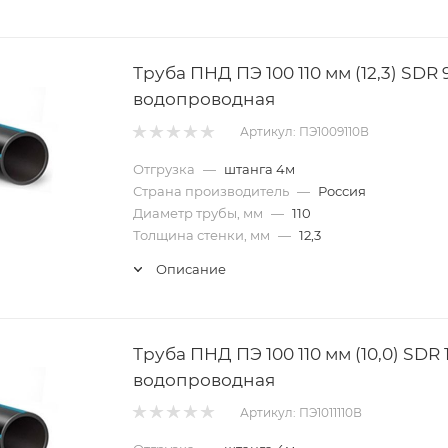
Труба ПНД ПЭ 100 110 мм (12,3) SDR 
водопроводная
Артикул: ПЭ1009110В
Отгрузка
—
штанга 4м
Страна производитель
—
Россия
Диаметр трубы, мм
—
110
Толщина стенки, мм
—
12,3
Описание
Труба ПНД ПЭ 100 110 мм (10,0) SDR 1
водопроводная
Артикул: ПЭ1011110В