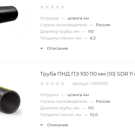
Отгрузка
—
штанга 4м
Страна производитель
—
Россия
Диаметр трубы, мм
—
110
Толщина стенки, мм
—
6,3
Описание
Труба ПНД ПЭ 100 110 мм (10) SDR 11 
Артикул: ПЭ1011110Г
Отгрузка
—
штанга 4м
Страна производитель
—
Россия
Диаметр трубы, мм
—
110
Толщина стенки, мм
—
10,0
Описание