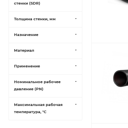
125 (
20
)
стенки (SDR)
140 (
20
)
160 (
20
)
Толщина стенки, мм
180 (
20
)
Назначение
200 (
20
)
225 (
20
)
Материал
250 (
20
)
280 (
20
)
Применение
315 (
20
)
355 (
19
)
Номинальное рабочее
давление (PN)
400 (
18
)
450 (
18
)
Максимальная рабочая
500 (
18
)
температура, °С
560 (
18
)
630 (
18
)