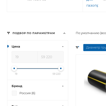
По умолчанию (во
ПОДБОР ПО ПАРАМЕТРАМ
Цена
Диаметр тру
19
59 220
Бренд
Россия (
6
)