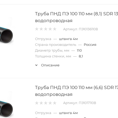
Труба ПНД ПЭ 100 110 мм (8,1) SDR 13
водопроводная
Артикул: ПЭ10136110В
Отгрузка
—
штанга 4м
Страна производитель
—
Россия
Диаметр трубы, мм
—
110
Толщина стенки, мм
—
8,1
Описание
Труба ПНД ПЭ 100 110 мм (6,6) SDR 1
водопроводная
Артикул: ПЭ1017110В
Отгрузка
—
штанга 4м