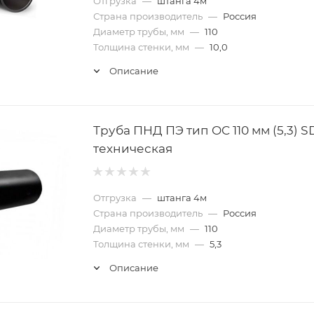
Отгрузка
—
штанга 4м
Страна производитель
—
Россия
Диаметр трубы, мм
—
110
Толщина стенки, мм
—
10,0
Описание
Труба ПНД ПЭ тип OC 110 мм (5,3) S
техническая
Отгрузка
—
штанга 4м
Страна производитель
—
Россия
Диаметр трубы, мм
—
110
Толщина стенки, мм
—
5,3
Описание