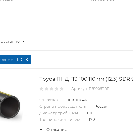
зрастание)
бы, мм:
110
Труба ПНД ПЭ 100 110 мм (12,3) SDR 9
Артикул: ПЭ1009110Г
Отгрузка
—
штанга 4м
Страна производитель
—
Россия
Диаметр трубы, мм
—
110
Толщина стенки, мм
—
12,3
Описание