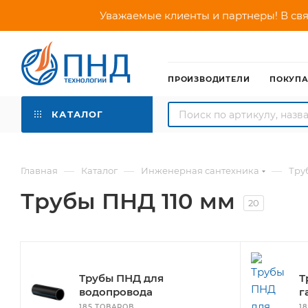
Уважаемые клиенты и партнеры! В свя
ПРОИЗВОДИТЕЛИ
ПОКУП
КАТАЛОГ
—
—
—
Главная
Каталог
Инженерная сантехника
Тру
Трубы ПНД 110 мм
20
Трубы ПНД для
Т
водопровода
г
185 ТОВАРОВ
1