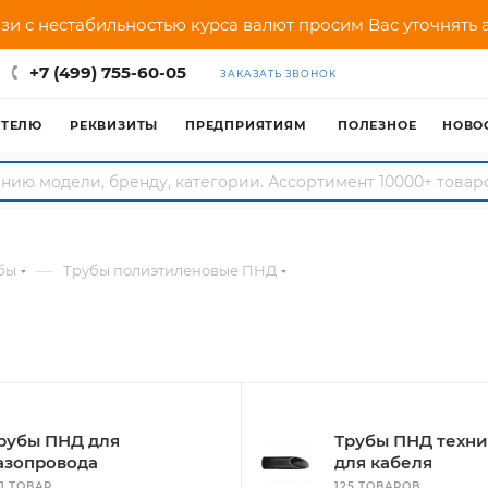
зи с нестабильностью курса валют просим Вас уточнять
+7 (499) 755-60-05
ЗАКАЗАТЬ ЗВОНОК
АТЕЛЮ
РЕКВИЗИТЫ
ПРЕДПРИЯТИЯМ
ПОЛЕЗНОЕ
НОВО
—
бы
Трубы полиэтиленовые ПНД
рубы ПНД для
Трубы ПНД техн
азопровода
для кабеля
81 ТОВАР
125 ТОВАРОВ