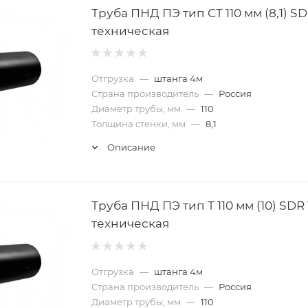
Труба ПНД ПЭ тип CТ 110 мм (8,1) SD
техническая
Отгрузка
—
штанга 4м
Страна производитель
—
Россия
Диаметр трубы, мм
—
110
Толщина стенки, мм
—
8,1
Описание
Труба ПНД ПЭ тип Т 110 мм (10) SDR 
техническая
Отгрузка
—
штанга 4м
Страна производитель
—
Россия
Диаметр трубы, мм
—
110