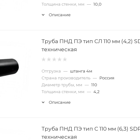
Толщина стенки, мм
—
10,0
Описание
Труба ПНД ПЭ тип CЛ 110 мм (4,2) S
техническая
Отгрузка
—
штанга 4м
Страна производитель
—
Россия
Диаметр трубы, мм
—
110
Толщина стенки, мм
—
4,2
Описание
Труба ПНД ПЭ тип C 110 мм (6,3) SDR
техническая