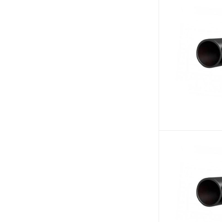
710 (
12
)
800 (
12
)
900 (
10
)
1000 (
10
)
1200 (
8
)