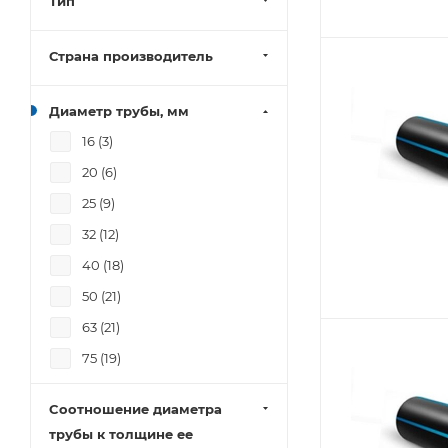
Тип
Страна производитель
Диаметр трубы, мм
16 (
3
)
20 (
6
)
25 (
9
)
32 (
12
)
40 (
18
)
50 (
21
)
63 (
21
)
75 (
19
)
90 (
21
)
Cоотношение диаметра
110 (
20
)
трубы к толщине ее