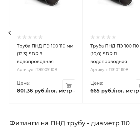
м
Труба ПНД ПЭ 100 110 мм
Труба ПНД ПЭ 100 110
(12,3) SDR 9
(10,0) SDR 11
водопроводная
водопроводная
Артикул: ПЭ1009110В
Артикул: ПЭ1011110В
Цена:
Цена:
р
801.36
руб.
/пог. метр
665
руб.
/пог. метр
Фитинги на ПНД трубу - диаметр 110