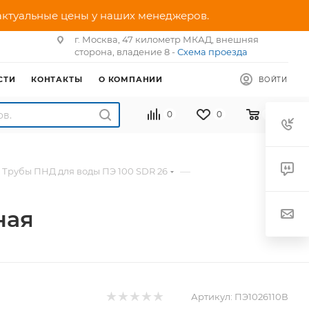
 актуальные цены у наших менеджеров.
г. Москва, 47 километр МКАД, внешняя
сторона, владение 8 -
Схема проезда
СТИ
КОНТАКТЫ
О КОМПАНИИ
ВОЙТИ
0
0
0
—
Трубы ПНД для воды ПЭ 100 SDR 26
ная
Артикул:
ПЭ1026110В