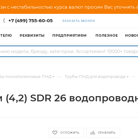
зи с нестабильностью курса валют просим Вас уточнять
+7 (499) 755-60-05
ЗАКАЗАТЬ ЗВОНОК
АТЕЛЮ
РЕКВИЗИТЫ
ПРЕДПРИЯТИЯМ
ПОЛЕЗНОЕ
НОВО
—
—
бы полиэтиленовые ПНД
Трубы ПНД для водопровода
м (4,2) SDR 26 водопровод
ОТЛОЖИТЬ
СРАВНИТЬ