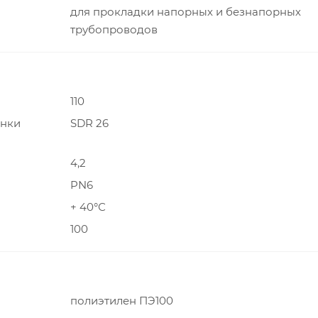
для прокладки напорных и безнапорных
трубопроводов
110
енки
SDR 26
4,2
PN6
+ 40°С
100
полиэтилен ПЭ100