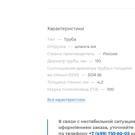
Характеристики
Тип
—
Труба
Отгрузка
—
штанга 4м
Страна производитель
—
Россия
Диаметр трубы, мм
—
110
Cоотношение диаметра трубы к толщине
ее стенки (SDR)
—
SDR 26
Толщина стенки, мм
—
4,2
Марка полиэтилена (ПЭ)
—
100
Все характеристики
В связи с нестабильной ситуаци
оформлением заказа, уточняйте 
по телефону
+7 (499) 755-60-05
и