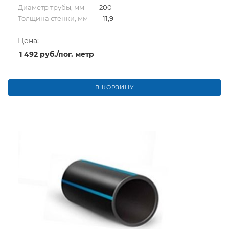
Диаметр трубы, мм
—
200
Толщина стенки, мм
—
11,9
Цена:
1 492
руб.
/пог. метр
В КОРЗИНУ