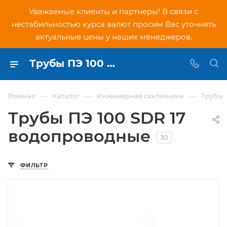
Уважаемые клиенты и партнеры! В связи с
нестабильностью курса валют просим Вас уточнять
актуальные цены у наших менеджеров.
Трубы ПЭ 100 SDR 17 для воды купить в Москве - цены в интернет-магазине PNDtech.ru
—
—
—
Главная
Каталог
Инженерная сантехника
Трубы
Трубы ПЭ 100 SDR 17
водопроводные
30
ФИЛЬТР