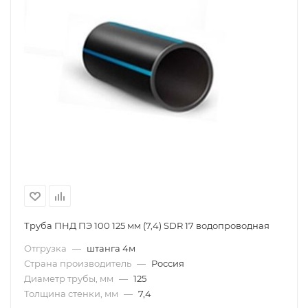
Труба ПНД ПЭ 100 125 мм (7,4) SDR 17 водопроводная
Отгрузка
—
штанга 4м
Страна производитель
—
Россия
Диаметр трубы, мм
—
125
Толщина стенки, мм
—
7,4