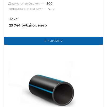
Диаметр трубы, мм
—
800
Толщина стенки, мм
—
47,4
Цена:
23 744
руб.
/пог. метр
В КОРЗИНУ