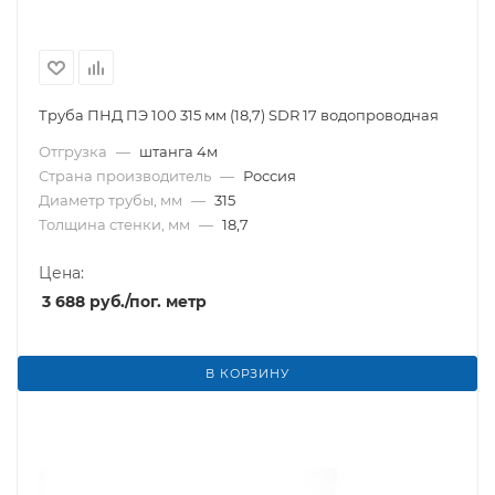
Труба ПНД ПЭ 100 315 мм (18,7) SDR 17 водопроводная
Отгрузка
—
штанга 4м
Страна производитель
—
Россия
Диаметр трубы, мм
—
315
Толщина стенки, мм
—
18,7
Цена:
3 688
руб.
/пог. метр
В КОРЗИНУ