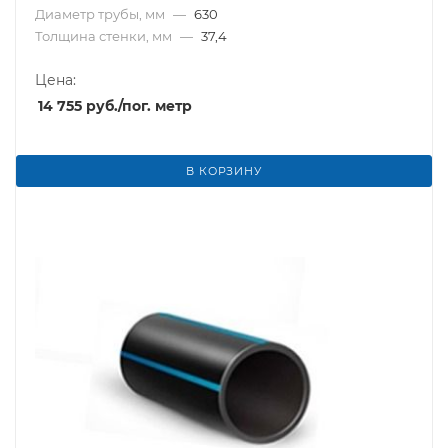
Диаметр трубы, мм
—
630
Толщина стенки, мм
—
37,4
Цена:
14 755
руб.
/пог. метр
В КОРЗИНУ