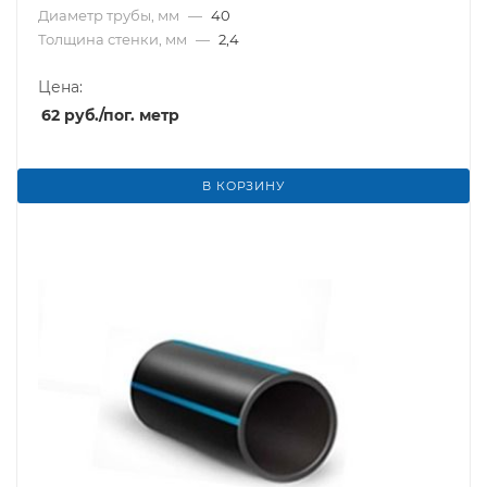
Диаметр трубы, мм
—
40
Толщина стенки, мм
—
2,4
Цена:
62
руб.
/пог. метр
В КОРЗИНУ