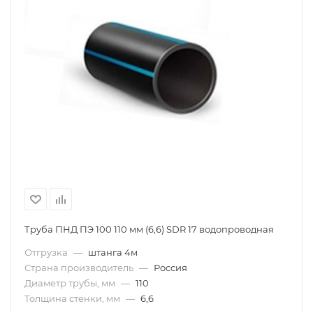
Труба ПНД ПЭ 100 110 мм (6,6) SDR 17 водопроводная
Отгрузка
—
штанга 4м
Страна производитель
—
Россия
Диаметр трубы, мм
—
110
Толщина стенки, мм
—
6,6