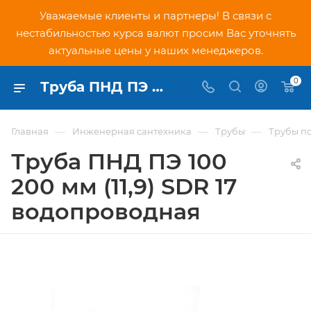
Уважаемые клиенты и партнеры! В связи с
нестабильностью курса валют просим Вас уточнять
актуальные цены у наших менеджеров.
0
Труба ПНД ПЭ 100 200 мм (11,9) SDR 17 водопроводная - купить по низкой цене в Москве, интернет-магазин PNDtech.ru
—
—
—
Главная
Инженерная сантехника
Трубы
Трубы п
Труба ПНД ПЭ 100
200 мм (11,9) SDR 17
водопроводная