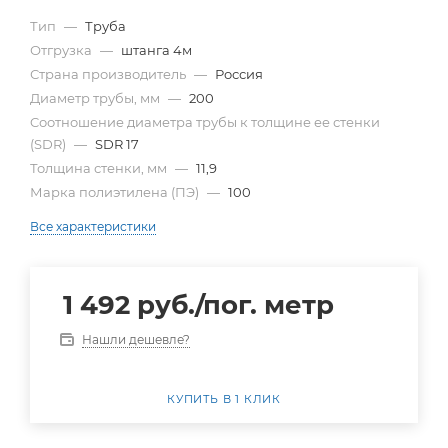
Тип
—
Труба
Отгрузка
—
штанга 4м
Страна производитель
—
Россия
Диаметр трубы, мм
—
200
Cоотношение диаметра трубы к толщине ее стенки
(SDR)
—
SDR 17
Толщина стенки, мм
—
11,9
Марка полиэтилена (ПЭ)
—
100
Все характеристики
1 492
руб.
/пог. метр
Нашли дешевле?
КУПИТЬ В 1 КЛИК