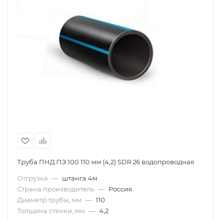
Труба ПНД ПЭ 100 110 мм (4,2) SDR 26 водопроводная
Отгрузка
—
штанга 4м
Страна производитель
—
Россия
Диаметр трубы, мм
—
110
Толщина стенки, мм
—
4,2