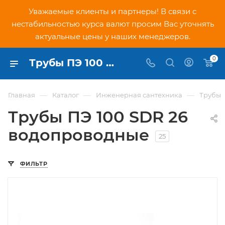
Уважаемые клиенты и партнеры! В связи с
нестабильностью курса валют просим Вас уточнять
актуальные цены у наших менеджеров.
0
Трубы ПЭ 100 SDR 26 для воды купить в Москве - цены в интернет-магазине PNDtech.ru
—
—
—
Главная
Каталог
Инженерная сантехника
Трубы
Трубы ПЭ 100 SDR 26
водопроводные
25
ФИЛЬТР