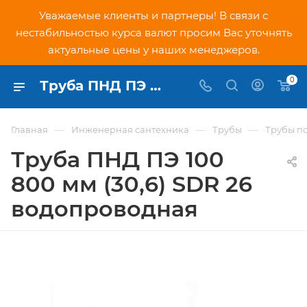
Уважаемые клиенты и партнеры! В связи с
нестабильностью курса валют просим Вас уточнять
актуальные цены у наших менеджеров.
0
Труба ПНД ПЭ 100 800 мм (30,6) SDR 26 водопроводная - купить по низкой цене в Москве, интернет-магазин PNDtech.ru
—
—
—
Главная
Инженерная сантехника
Трубы
Трубы п
Труба ПНД ПЭ 100
800 мм (30,6) SDR 26
водопроводная