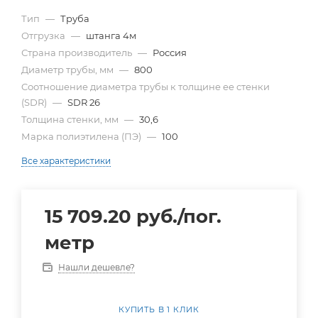
Тип
—
Труба
Отгрузка
—
штанга 4м
Страна производитель
—
Россия
Диаметр трубы, мм
—
800
Cоотношение диаметра трубы к толщине ее стенки
(SDR)
—
SDR 26
Толщина стенки, мм
—
30,6
Марка полиэтилена (ПЭ)
—
100
Все характеристики
15 709.20
руб.
/пог.
метр
Нашли дешевле?
КУПИТЬ В 1 КЛИК