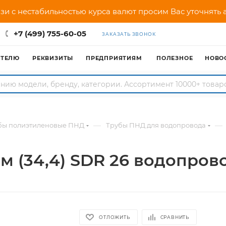
зи с нестабильностью курса валют просим Вас уточнять
+7 (499) 755-60-05
ЗАКАЗАТЬ ЗВОНОК
АТЕЛЮ
РЕКВИЗИТЫ
ПРЕДПРИЯТИЯМ
ПОЛЕЗНОЕ
НОВО
—
—
бы полиэтиленовые ПНД
Трубы ПНД для водопровода
м (34,4) SDR 26 водопров
ОТЛОЖИТЬ
СРАВНИТЬ