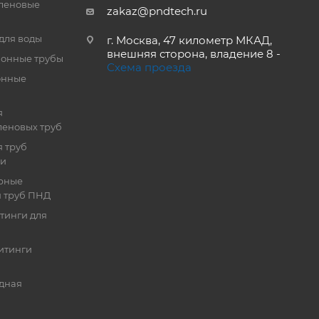
леновые
zakaz@pndtech.ru
для воды
г. Москва, 47 километр МКАД,
внешняя сторона, владение 8 -
онные трубы
Схема проезда
онные
я
еновых труб
 труб
ии
рные
я труб ПНД
тинги для
итинги
дная