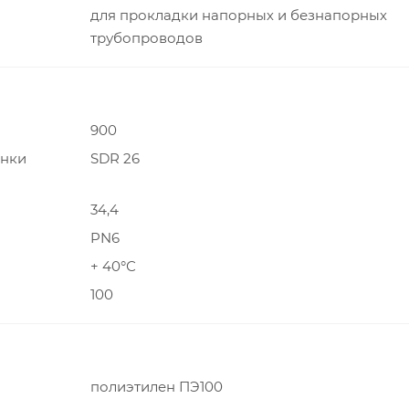
для прокладки напорных и безнапорных
трубопроводов
900
енки
SDR 26
34,4
PN6
+ 40°С
100
полиэтилен ПЭ100