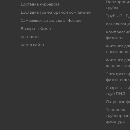
Полипропи
Доставка курьером
трубы
Доставка транспортной компанией
Трубы ПНД 
Самовывоз со склада в Москве
Канализаци
Возврат, обмен
Компресси
Контакты
фитинги
Карта сайта
Фитинги дл
полипропил
Фитинги для
канализац
Электросва
фитинги дл
Сварные фи
труб ПНД
Латунные ф
Запорная
трубопрово
арматура