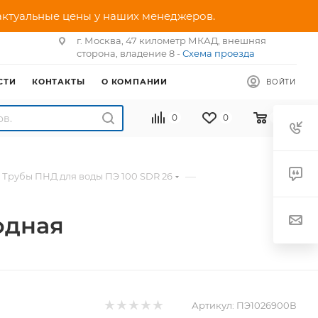
 актуальные цены у наших менеджеров.
г. Москва, 47 километр МКАД, внешняя
сторона, владение 8 -
Схема проезда
СТИ
КОНТАКТЫ
О КОМПАНИИ
ВОЙТИ
0
0
0
—
Трубы ПНД для воды ПЭ 100 SDR 26
одная
Артикул:
ПЭ1026900В