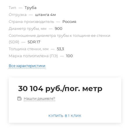
Тип
—
Труба
Отгрузка
—
штанга 4м
Страна производитель
—
Россия
Диаметр трубы, мм
—
900
Cоотношение диаметра трубы к толщине ее стенки
(SDR)
—
SDR 17
Толщина стенки, мм
—
53,3
Марка полиэтилена (ПЭ)
—
100
Все характеристики
30 104
руб.
/пог. метр
Нашли дешевле?
КУПИТЬ В 1 КЛИК