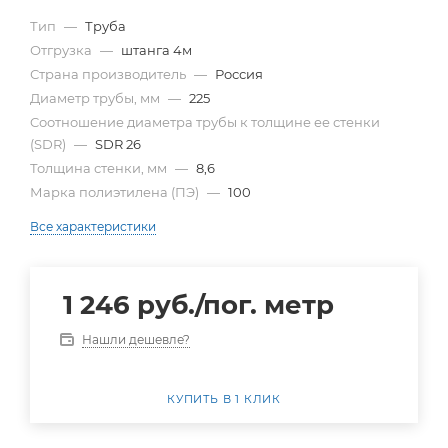
Тип
—
Труба
Отгрузка
—
штанга 4м
Страна производитель
—
Россия
Диаметр трубы, мм
—
225
Cоотношение диаметра трубы к толщине ее стенки
(SDR)
—
SDR 26
Толщина стенки, мм
—
8,6
Марка полиэтилена (ПЭ)
—
100
Все характеристики
1 246
руб.
/пог. метр
Нашли дешевле?
КУПИТЬ В 1 КЛИК