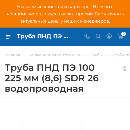
Уважаемые клиенты и партнеры! В связи с
нестабильностью курса валют просим Вас уточнять
актуальные цены у наших менеджеров.
0
Труба ПНД ПЭ 100 225 мм (8,6) SDR 26 водопроводная - купить по низкой цене в Москве, интернет-магазин PNDtech.ru
—
—
—
Главная
Инженерная сантехника
Трубы
Трубы п
Труба ПНД ПЭ 100
225 мм (8,6) SDR 26
водопроводная