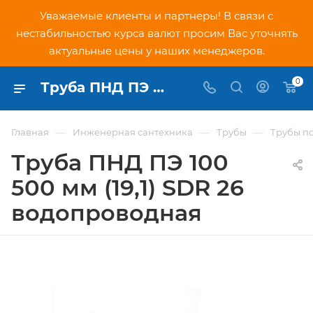
Уважаемые клиенты и партнеры! В связи с
нестабильностью курса валют просим Вас уточнять
актуальные цены у наших менеджеров.
0
Труба ПНД ПЭ 100 500 мм (19,1) SDR 26 водопроводная - купить по низкой цене в Москве, интернет-магазин PNDtech.ru
—
—
—
Главная
Инженерная сантехника
Трубы
Трубы п
Труба ПНД ПЭ 100
500 мм (19,1) SDR 26
водопроводная