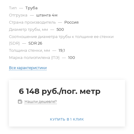
Тип
—
Труба
Отгрузка
—
штанга 4м
Страна производитель
—
Россия
Диаметр трубы, мм
—
500
Cоотношение диаметра трубы к толщине ее стенки
(SDR)
—
SDR 26
Толщина стенки, мм
—
19,1
Марка полиэтилена (ПЭ)
—
100
Все характеристики
6 148
руб.
/пог. метр
Нашли дешевле?
КУПИТЬ В 1 КЛИК