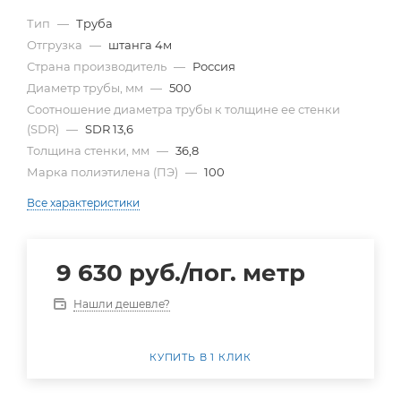
Тип
—
Труба
Отгрузка
—
штанга 4м
Страна производитель
—
Россия
Диаметр трубы, мм
—
500
Cоотношение диаметра трубы к толщине ее стенки
(SDR)
—
SDR 13,6
Толщина стенки, мм
—
36,8
Марка полиэтилена (ПЭ)
—
100
Все характеристики
9 630
руб.
/пог. метр
Нашли дешевле?
КУПИТЬ В 1 КЛИК