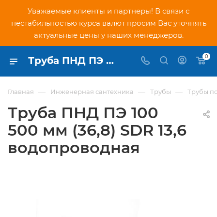
Уважаемые клиенты и партнеры! В связи с
нестабильностью курса валют просим Вас уточнять
актуальные цены у наших менеджеров.
0
Труба ПНД ПЭ 100 500 мм (36,8) SDR 13,6 водопроводная - купить по низкой цене в Москве, интернет-магазин PNDtech.ru
—
—
—
Главная
Инженерная сантехника
Трубы
Трубы п
Труба ПНД ПЭ 100
500 мм (36,8) SDR 13,6
водопроводная