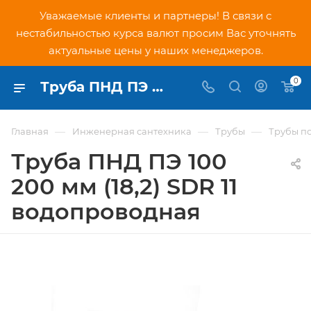
Уважаемые клиенты и партнеры! В связи с
нестабильностью курса валют просим Вас уточнять
актуальные цены у наших менеджеров.
0
Труба ПНД ПЭ 100 200 мм (18,2) SDR 11 водопроводная - купить по низкой цене в Москве, интернет-магазин PNDtech.ru
—
—
—
Главная
Инженерная сантехника
Трубы
Трубы п
Труба ПНД ПЭ 100
200 мм (18,2) SDR 11
водопроводная