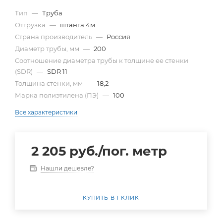
Тип
—
Труба
Отгрузка
—
штанга 4м
Страна производитель
—
Россия
Диаметр трубы, мм
—
200
Cоотношение диаметра трубы к толщине ее стенки
(SDR)
—
SDR 11
Толщина стенки, мм
—
18,2
Марка полиэтилена (ПЭ)
—
100
Все характеристики
2 205
руб.
/пог. метр
Нашли дешевле?
КУПИТЬ В 1 КЛИК