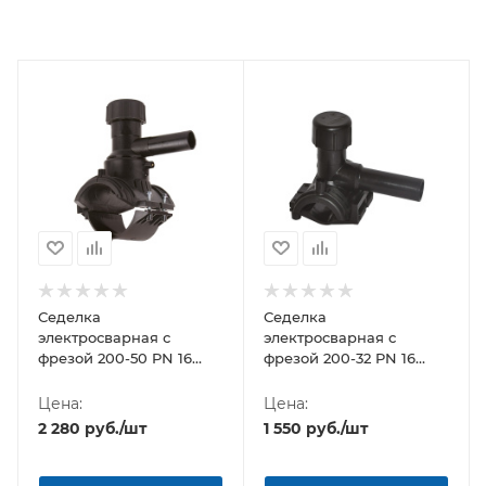
Седелка
Седелка
электросварная с
электросварная с
фрезой 200-50 PN 16
фрезой 200-32 PN 16
TAPPING TEE WITHOUT
TAPPING TEE WITHOUT
VALVE-360'
VALVE BORFIT(Турция)
Цена:
Цена:
BORFIT(Турция)
2 280
руб.
/шт
1 550
руб.
/шт