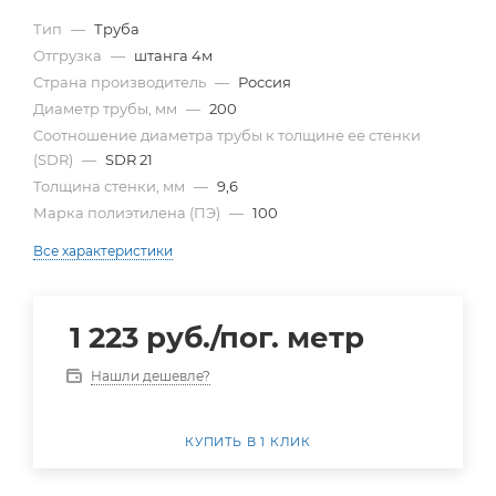
Тип
—
Труба
Отгрузка
—
штанга 4м
Страна производитель
—
Россия
Диаметр трубы, мм
—
200
Cоотношение диаметра трубы к толщине ее стенки
(SDR)
—
SDR 21
Толщина стенки, мм
—
9,6
Марка полиэтилена (ПЭ)
—
100
Все характеристики
1 223
руб.
/пог. метр
Нашли дешевле?
КУПИТЬ В 1 КЛИК