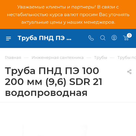
Уважаемые клиенты и партнеры! В связи с
нестабильностью курса валют просим Вас уточнять
актуальные цены у наших менеджеров.
0
Труба ПНД ПЭ 100 200 мм (9,6) SDR 21 водопроводная - купить по низкой цене в Москве, интернет-магазин PNDtech.ru
—
—
—
Главная
Инженерная сантехника
Трубы
Трубы п
Труба ПНД ПЭ 100
200 мм (9,6) SDR 21
водопроводная