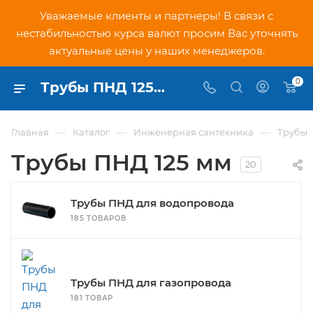
Уважаемые клиенты и партнеры! В связи с
нестабильностью курса валют просим Вас уточнять
актуальные цены у наших менеджеров.
0
Трубы ПНД 125 мм цены за метр - купить в Москве в интернет-магазине PNDtech.ru
—
—
—
Главная
Каталог
Инженерная сантехника
Трубы
Трубы ПНД 125 мм
20
Трубы ПНД для водопровода
185 ТОВАРОВ
Трубы ПНД для газопровода
181 ТОВАР