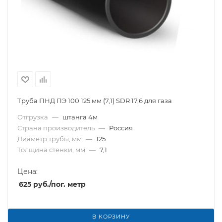
Труба ПНД ПЭ 100 125 мм (7,1) SDR 17,6 для газа
Отгрузка
—
штанга 4м
Страна производитель
—
Россия
Диаметр трубы, мм
—
125
Толщина стенки, мм
—
7,1
Цена:
625
руб.
/пог. метр
В КОРЗИНУ