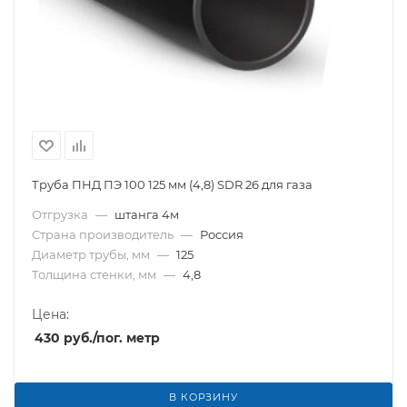
Труба ПНД ПЭ 100 125 мм (4,8) SDR 26 для газа
Отгрузка
—
штанга 4м
Страна производитель
—
Россия
Диаметр трубы, мм
—
125
Толщина стенки, мм
—
4,8
Цена:
430
руб.
/пог. метр
В КОРЗИНУ