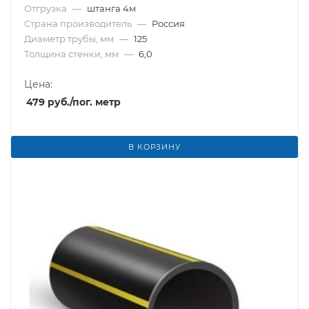
Отгрузка
—
штанга 4м
Страна производитель
—
Россия
Диаметр трубы, мм
—
125
Толщина стенки, мм
—
6,0
Цена:
479
руб.
/пог. метр
В КОРЗИНУ