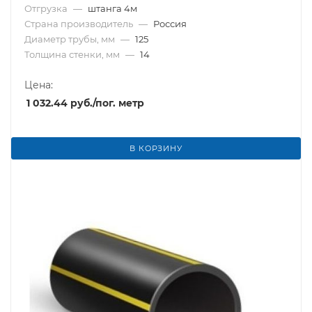
Отгрузка
—
штанга 4м
Страна производитель
—
Россия
Диаметр трубы, мм
—
125
Толщина стенки, мм
—
14
Цена:
1 032.44
руб.
/пог. метр
В КОРЗИНУ