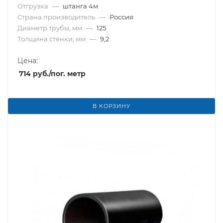
Отгрузка
—
штанга 4м
Страна производитель
—
Россия
Диаметр трубы, мм
—
125
Толщина стенки, мм
—
9,2
Цена:
714
руб.
/пог. метр
В КОРЗИНУ