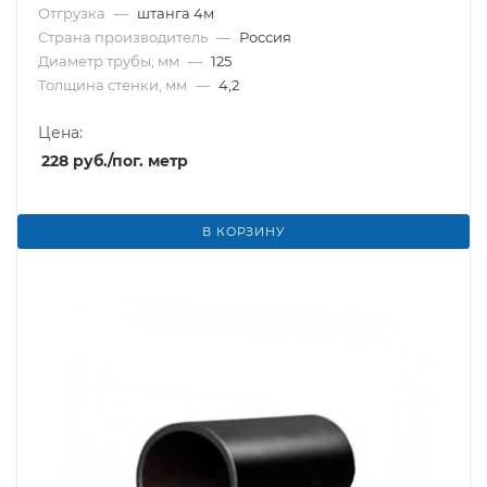
Отгрузка
—
штанга 4м
Страна производитель
—
Россия
Диаметр трубы, мм
—
125
Толщина стенки, мм
—
4,2
Цена:
228
руб.
/пог. метр
В КОРЗИНУ