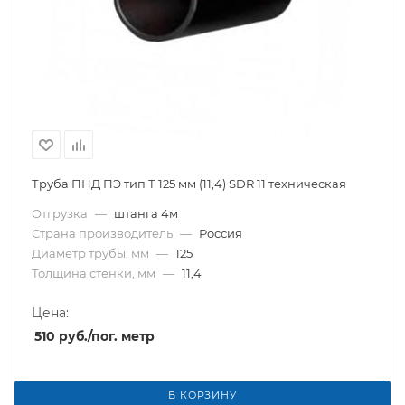
Труба ПНД ПЭ тип Т 125 мм (11,4) SDR 11 техническая
Отгрузка
—
штанга 4м
Страна производитель
—
Россия
Диаметр трубы, мм
—
125
Толщина стенки, мм
—
11,4
Цена:
510
руб.
/пог. метр
В КОРЗИНУ