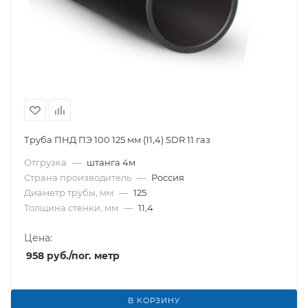
Труба ПНД ПЭ 100 125 мм (11,4) SDR 11 газ
Отгрузка
—
штанга 4м
Страна производитель
—
Россия
Диаметр трубы, мм
—
125
Толщина стенки, мм
—
11,4
Цена:
958
руб.
/пог. метр
В КОРЗИНУ