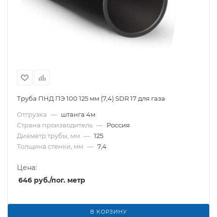
Труба ПНД ПЭ 100 125 мм (7,4) SDR 17 для газа
Отгрузка
—
штанга 4м
Страна производитель
—
Россия
Диаметр трубы, мм
—
125
Толщина стенки, мм
—
7,4
Цена:
646
руб.
/пог. метр
В КОРЗИНУ