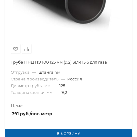
Труба ПНД ПЭ 100 125 мм (9,2) SDR 13,6 для газа
Отгрузка
—
штанга 4м
Страна производитель
—
Россия
Диаметр трубы, мм
—
125
Толщина стенки, мм
—
9,2
Цена:
791
руб.
/пог. метр
В КОРЗИНУ