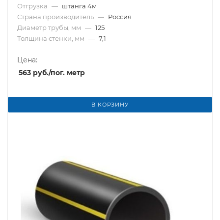
Отгрузка
—
штанга 4м
Страна производитель
—
Россия
Диаметр трубы, мм
—
125
Толщина стенки, мм
—
7,1
Цена:
563
руб.
/пог. метр
В КОРЗИНУ