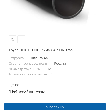
Труба ПНД ПЭ 100 125 мм (14) SDR 9 газ
Отгрузка
—
штанга 4м
Страна производитель
—
Россия
Диаметр трубы, мм
—
125
Толщина стенки, мм
—
14
Цена:
1 144
руб.
/пог. метр
В КОРЗИНУ