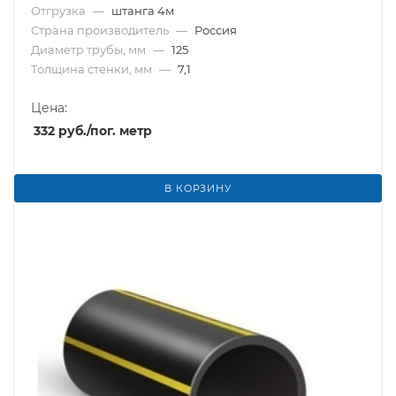
Отгрузка
—
штанга 4м
Страна производитель
—
Россия
Диаметр трубы, мм
—
125
Толщина стенки, мм
—
7,1
Цена:
332
руб.
/пог. метр
В КОРЗИНУ