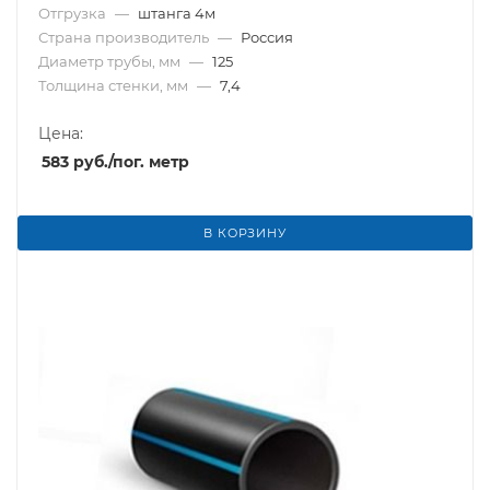
Отгрузка
—
штанга 4м
Страна производитель
—
Россия
Диаметр трубы, мм
—
125
Толщина стенки, мм
—
7,4
Цена:
583
руб.
/пог. метр
В КОРЗИНУ