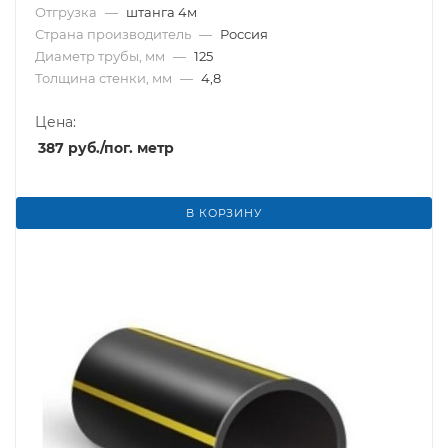
Отгрузка
—
штанга 4м
Страна производитель
—
Россия
Диаметр трубы, мм
—
125
Толщина стенки, мм
—
4,8
Цена:
387
руб.
/пог. метр
В КОРЗИНУ