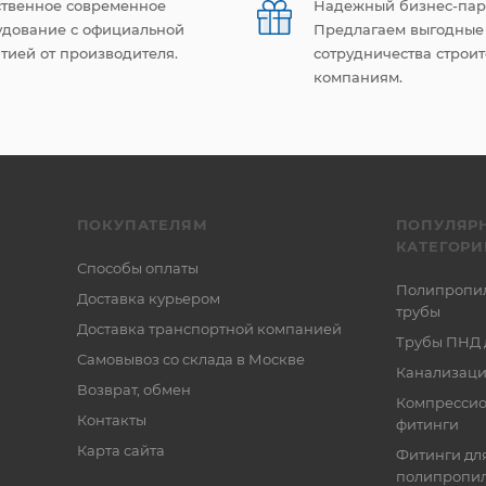
ственное современное
Надежный бизнес-пар
удование с официальной
Предлагаем выгодные
тией от производителя.
сотрудничества строи
компаниям.
ПОКУПАТЕЛЯМ
ПОПУЛЯР
КАТЕГОРИ
Способы оплаты
Полипропи
Доставка курьером
трубы
Доставка транспортной компанией
Трубы ПНД 
Самовывоз со склада в Москве
Канализаци
Возврат, обмен
Компресси
Контакты
фитинги
Карта сайта
Фитинги дл
полипропил