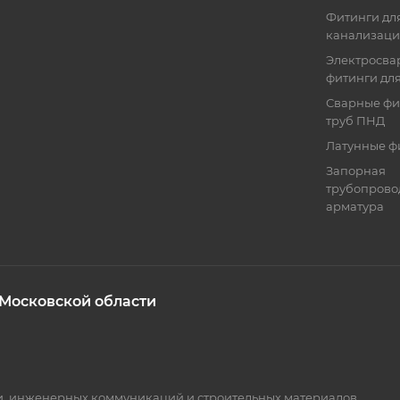
Фитинги для
канализац
Электросва
фитинги дл
Сварные фи
труб ПНД
Латунные ф
Запорная
трубопрово
арматура
 Московской области
ки, инженерных коммуникаций и строительных материалов.