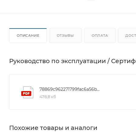
ОПИСАНИЕ
ОТЗЫВЫ
ОПЛАТА
ДОС
Руководство по эксплуатации / Серти
78869c962271799fac6a56b2eb758a5d
478,8 кб
Похожие товары и аналоги