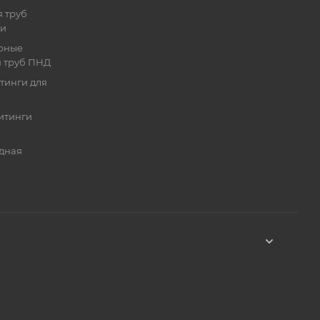
 труб
ии
рные
я труб ПНД
тинги для
итинги
дная