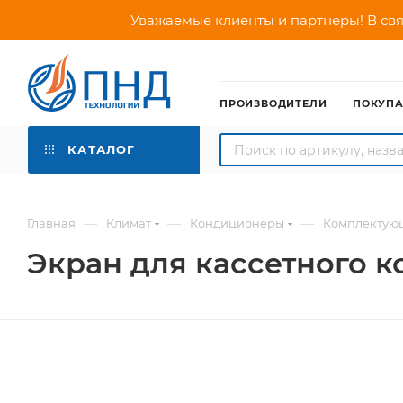
Уважаемые клиенты и партнеры! В свя
ПРОИЗВОДИТЕЛИ
ПОКУП
КАТАЛОГ
—
—
—
Главная
Климат
Кондиционеры
Комплектую
Экран для кассетного к