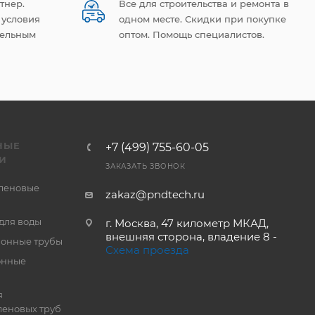
тнер.
Все для строительства и ремонта в
 условия
одном месте. Скидки при покупке
тельным
оптом. Помощь специалистов.
НЫЕ
+7 (499) 755-60-05
И
ЗАКАЗАТЬ ЗВОНОК
леновые
zakaz@pndtech.ru
для воды
г. Москва, 47 километр МКАД,
внешняя сторона, владение 8 -
онные трубы
Схема проезда
онные
я
еновых труб