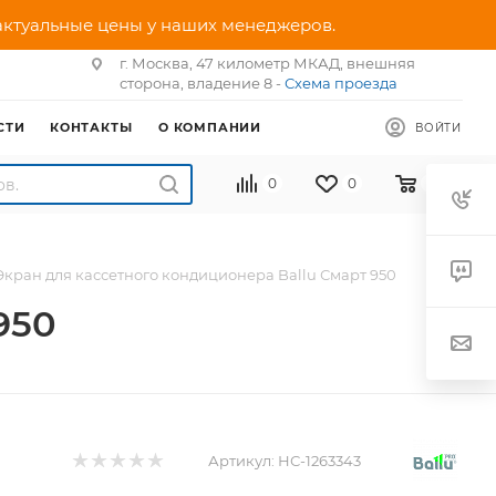
 актуальные цены у наших менеджеров.
г. Москва, 47 километр МКАД, внешняя
сторона, владение 8 -
Схема проезда
СТИ
КОНТАКТЫ
О КОМПАНИИ
ВОЙТИ
0
0
0
Экран для кассетного кондиционера Ballu Смарт 950
950
Артикул:
НС-1263343