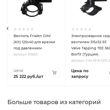
с
Вентиль Frialen DAV
Электросварное сед
(Kit) 125х40 для врезки
вентилем 315х32 EF
под давлением
Valve Tapping TEE 36
Borfit (Турция)
Артикул: 615625
Артикул: 2 04 09 16 0315-
Цена:
Цена по
25 222
руб.
/шт
запросу
Больше товаров из категорий