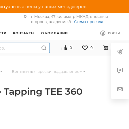
 актуальные цены у наших менеджеров.
г. Москва, 47 километр МКАД, внешняя
сторона, владение 8 -
Схема проезда
СТИ
КОНТАКТЫ
О КОМПАНИИ
ВОЙТИ
0
0
0
—
—
Вентили для врезки под давлением
 Tapping TEE 360