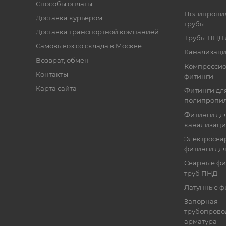
Способы оплаты
Полипропи
Доставка курьером
трубы
Доставка транспортной компанией
Трубы ПНД 
Самовывоз со склада в Москве
Канализаци
Возврат, обмен
Компресси
Контакты
фитинги
Карта сайта
Фитинги дл
полипропил
Фитинги для
канализац
Электросва
фитинги дл
Сварные фи
труб ПНД
Латунные ф
Запорная
трубопрово
арматура