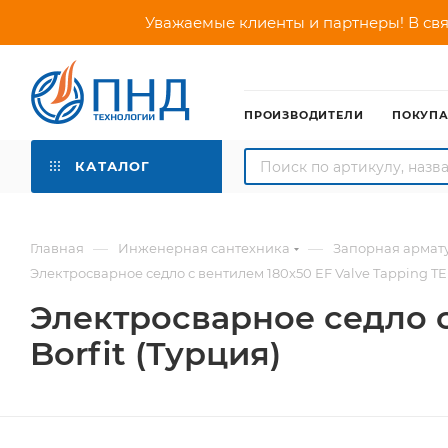
Уважаемые клиенты и партнеры! В свя
ПРОИЗВОДИТЕЛИ
ПОКУП
КАТАЛОГ
—
—
Главная
Инженерная сантехника
Запорная армат
Электросварное седло с вентилем 180х50 EF Valve Tapping TEE
Электросварное седло с
Borfit (Турция)