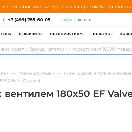
зи с нестабильностью курса валют просим Вас уточнять
+7 (499) 755-60-05
ЗАКАЗАТЬ ЗВОНОК
АТЕЛЮ
РЕКВИЗИТЫ
ПРЕДПРИЯТИЯМ
ПОЛЕЗНОЕ
НОВО
—
—
ура
Краны шаровые
Краны шаровые полиэтиленовые
 360 Borfit (Турция)
 вентилем 180х50 EF Valve