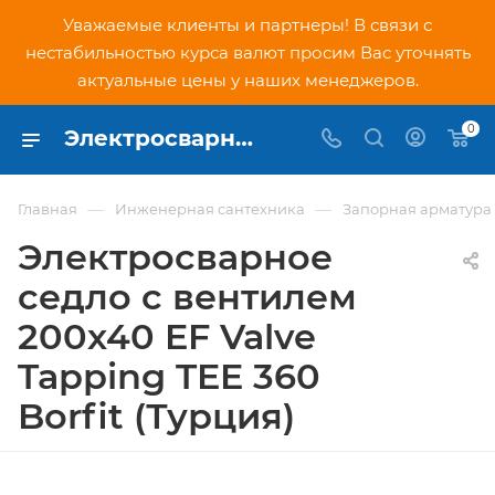
Уважаемые клиенты и партнеры! В связи с
нестабильностью курса валют просим Вас уточнять
актуальные цены у наших менеджеров.
0
Электросварное седло с вентилем 200х40 EF Valve Tapping TEE 360 Borfit (Турция) - купить по низкой цене в Москве, интернет-магазин PNDtech.ru
—
—
Главная
Инженерная сантехника
Запорная арматура
Электросварное
седло с вентилем
200х40 EF Valve
Tapping TEE 360
Borfit (Турция)