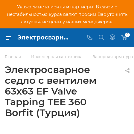
Уважаемые клиенты и партнеры! В связи с
нестабильностью курса валют просим Вас уточнять
актуальные цены у наших менеджеров.
0
Электросварное седло с вентилем 63х63 EF Valve Tapping TEE 360 Borfit (Турция) - купить по низкой цене в Москве, интернет-магазин PNDtech.ru
—
—
Главная
Инженерная сантехника
Запорная арматура
Электросварное
седло с вентилем
63х63 EF Valve
Tapping TEE 360
Borfit (Турция)