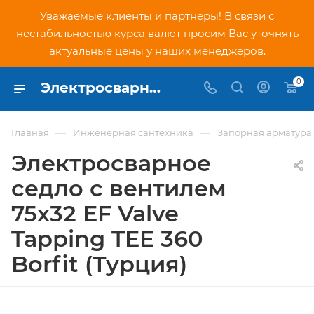
Уважаемые клиенты и партнеры! В связи с
нестабильностью курса валют просим Вас уточнять
актуальные цены у наших менеджеров.
0
Электросварное седло с вентилем 75х32 EF Valve Tapping TEE 360 Borfit (Турция) - купить по низкой цене в Москве, интернет-магазин PNDtech.ru
—
—
Главная
Инженерная сантехника
Запорная арматура
Электросварное
седло с вентилем
75х32 EF Valve
Tapping TEE 360
Borfit (Турция)