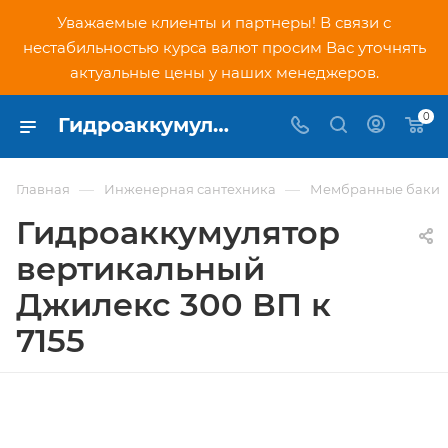
Уважаемые клиенты и партнеры! В связи с
нестабильностью курса валют просим Вас уточнять
актуальные цены у наших менеджеров.
0
Гидроаккумулятор вертикальный Джилекс 300 ВП к 7155 - купить по низкой цене в Москве, интернет-магазин PNDtech.ru
—
—
Главная
Инженерная сантехника
Мембранные баки
Гидроаккумулятор
вертикальный
Джилекс 300 ВП к
7155