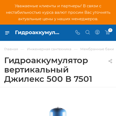
Уважаемые клиенты и партнеры! В связи с
нестабильностью курса валют просим Вас уточнять
актуальные цены у наших менеджеров.
0
Гидроаккумулятор вертикальный Джилекс 500 В 7501 - купить по низкой цене в Москве, интернет-магазин PNDtech.ru
—
—
Главная
Инженерная сантехника
Мембранные баки
Гидроаккумулятор
вертикальный
Джилекс 500 В 7501