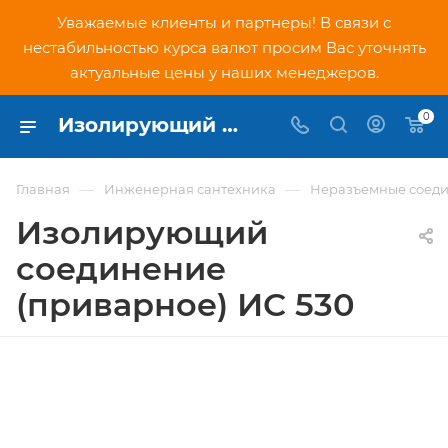
Уважаемые клиенты и партнеры! В связи с
нестабильностью курса валют просим Вас уточнять
актуальные цены у наших менеджеров.
0
Изолирующий соединение (приварное) ИС 530 - купить по низкой цене в Москве, интернет-магазин PNDtech.ru
—
—
Главная
Инженерная сантехника
Неразъемные соеди
Изолирующий
соединение
(приварное) ИС 530