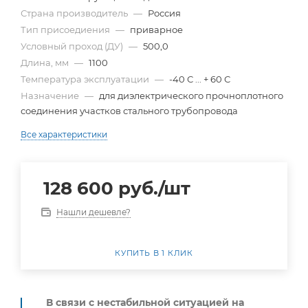
Страна производитель
—
Россия
Тип присоедиения
—
приварное
Условный проход (ДУ)
—
500,0
Длина, мм
—
1100
Температура эксплуатации
—
-40 С ... + 60 С
Назначение
—
для диэлектрического прочноплотного
соединения участков стального трубопровода
Все характеристики
128 600
руб.
/шт
Нашли дешевле?
КУПИТЬ В 1 КЛИК
В связи с нестабильной ситуацией на