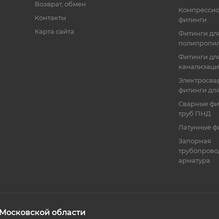
Возврат, обмен
Компресси
Контакты
фитинги
Карта сайта
Фитинги дл
полипропил
Фитинги для
канализац
Электросва
фитинги дл
Сварные фи
труб ПНД
Латунные ф
Запорная
трубопрово
арматура
 Московской области