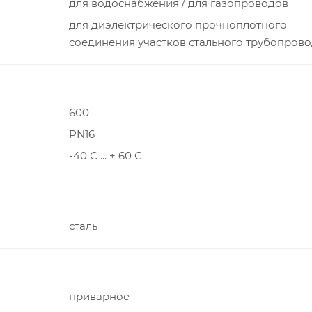
для водоснабжения / для газопроводов
для диэлектрического прочноплотного
соединения участков стального трубопров
600
PN16
-40 С ... + 60 С
сталь
приварное