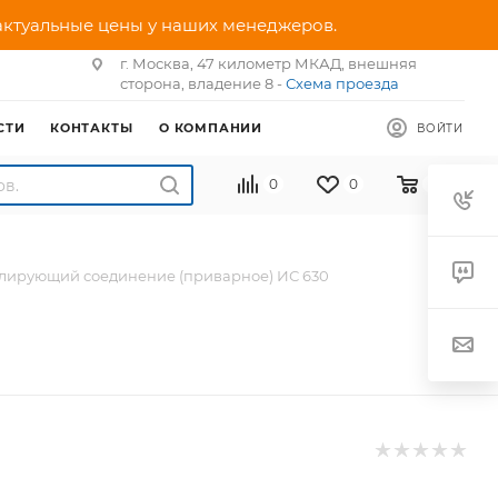
 актуальные цены у наших менеджеров.
г. Москва, 47 километр МКАД, внешняя
сторона, владение 8 -
Схема проезда
СТИ
КОНТАКТЫ
О КОМПАНИИ
ВОЙТИ
0
0
0
лирующий соединение (приварное) ИС 630