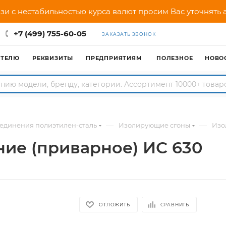
зи с нестабильностью курса валют просим Вас уточнять
+7 (499) 755-60-05
ЗАКАЗАТЬ ЗВОНОК
АТЕЛЮ
РЕКВИЗИТЫ
ПРЕДПРИЯТИЯМ
ПОЛЕЗНОЕ
НОВО
—
—
единения полиэтилен-сталь
Изолирующие сгоны
Изо
ие (приварное) ИС 630
ОТЛОЖИТЬ
СРАВНИТЬ