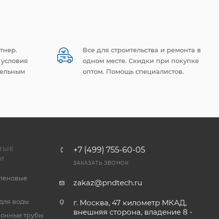
тнер.
Все для строительства и ремонта в
 условия
одном месте. Скидки при покупке
тельным
оптом. Помощь специалистов.
НЫЕ
+7 (499) 755-60-05
И
ЗАКАЗАТЬ ЗВОНОК
леновые
zakaz@pndtech.ru
для воды
г. Москва, 47 километр МКАД,
внешняя сторона, владение 8 -
онные трубы