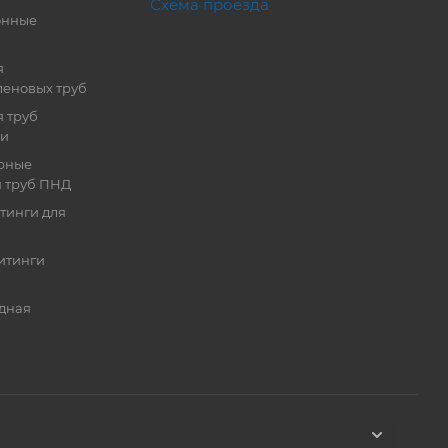
Схема проезда
онные
я
еновых труб
 труб
ии
рные
я труб ПНД
тинги для
итинги
дная