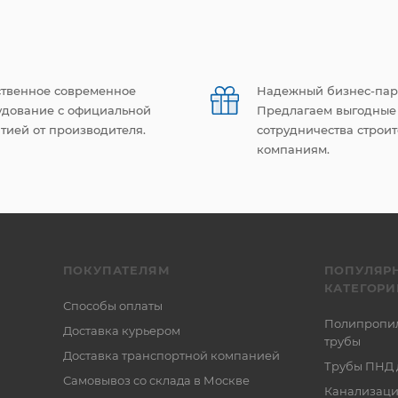
ственное современное
Надежный бизнес-пар
удование с официальной
Предлагаем выгодные
тией от производителя.
сотрудничества строи
компаниям.
ПОКУПАТЕЛЯМ
ПОПУЛЯР
КАТЕГОРИ
Способы оплаты
Полипропи
Доставка курьером
трубы
Доставка транспортной компанией
Трубы ПНД 
Самовывоз со склада в Москве
Канализаци