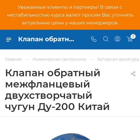
Уважаемые клиенты и партнеры! В связи с
нестабильностью курса валют просим Вас уточнять
актуальные цены у наших менеджеров.
0
Клапан обратный межфланцевый двухстворчатый чугун Ду-200 Китай - купить по низкой цене в Москве, интернет-магазин PNDtech.ru
—
—
Главная
Инженерная сантехника
Запорная арматура
Клапан обратный
межфланцевый
двухстворчатый
чугун Ду-200 Китай