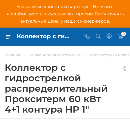
Уважаемые клиенты и партнеры! В связи с
нестабильностью курса валют просим Вас уточнять
актуальные цены у наших менеджеров.
0
Коллектор с гидрострелкой распределительный Прокситерм 60 кВт 4+1 контура НР 1" - купить по низкой цене в Москве, интернет-магазин PNDtech.ru
—
—
Главная
Инженерная сантехника
Коллекторы и колл
Коллектор с
гидрострелкой
распределительный
Прокситерм 60 кВт
4+1 контура НР 1"