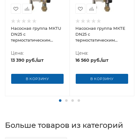
Насосная группа МКTU
Насосная группа МКTE
DN25 с
DN25 с
термостатическим
термостатическим
клапаном Uni-Fitt, без
клапаном ESBE, без
насоса
насоса
Цена:
Цена:
13 390
руб.
/шт
16 560
руб.
/шт
В КОРЗИНУ
В КОРЗИНУ
Больше товаров из категорий