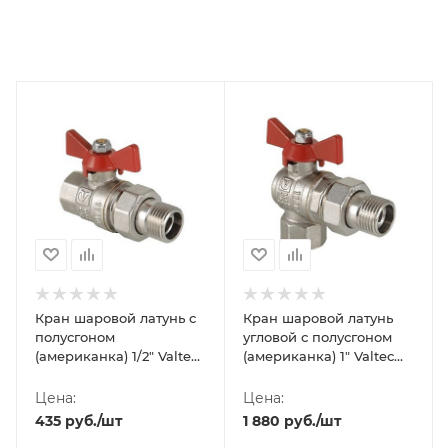
Кран шаровой латунь с
Кран шаровой латунь
полусгоном
угловой с полусгоном
(американка) 1/2" Valtec
(американка) 1" Valtec
Base ВР-НР, ручка-
Base ВР-НР, ручка-
бабочка
бабочка
Цена:
Цена:
435
руб.
/шт
1 880
руб.
/шт