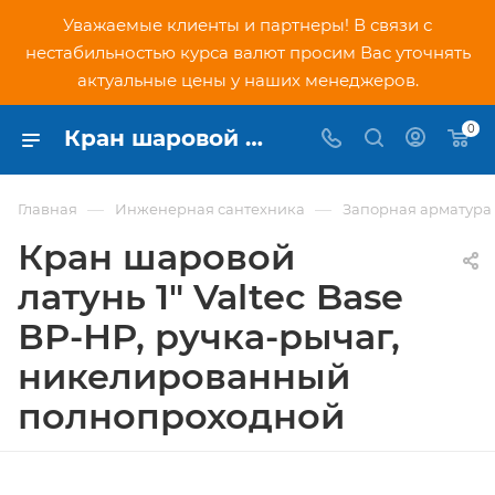
Уважаемые клиенты и партнеры! В связи с
нестабильностью курса валют просим Вас уточнять
актуальные цены у наших менеджеров.
0
Кран шаровой латунь 1" Valtec Base ВР-НР, ручка-рычаг, никелированный полнопроходной (VT.215.N.06) - купить по низкой цене в Москве, интернет-магазин PNDtech.ru
—
—
Главная
Инженерная сантехника
Запорная арматура
Кран шаровой
латунь 1" Valtec Base
ВР-НР, ручка-рычаг,
никелированный
полнопроходной