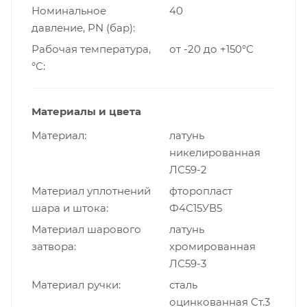
Номинальное
40
давление, PN (бар)
Рабочая температура,
от -20 до +150°С
°С
Материалы и цвета
Материал
латунь
никелированная
ЛС59-2
Материал уплотнений
фторопласт
шара и штока
Ф4С15УВ5
Материал шарового
латунь
затвора
хромированная
ЛС59-3
Материал ручки
сталь
оцинкованная Ст.3