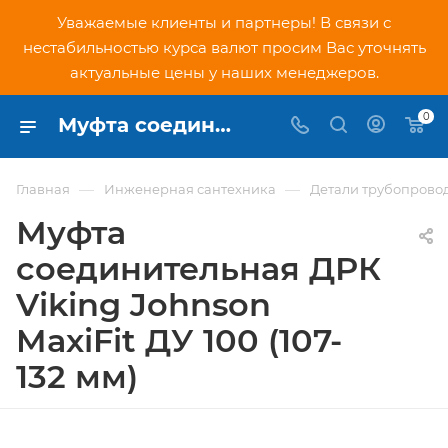
Уважаемые клиенты и партнеры! В связи с
нестабильностью курса валют просим Вас уточнять
актуальные цены у наших менеджеров.
0
Муфта соединительная ДРК Viking Johnson MaxiFit ДУ 100 (107-132 мм) - купить по низкой цене в Москве, интернет-магазин PNDtech.ru
—
—
Главная
Инженерная сантехника
Детали трубопрово
Муфта
соединительная ДРК
Viking Johnson
MaxiFit ДУ 100 (107-
132 мм)