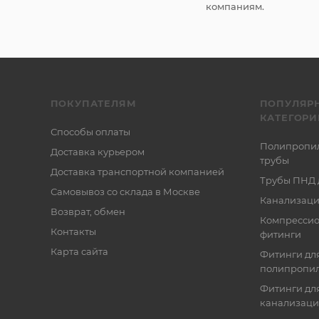
компаниям.
ПОКУПАТЕЛЯМ
ПОПУЛЯР
КАТЕГОРИ
Способы оплаты
Полипропи
Доставка курьером
трубы
Доставка транспортной компанией
Трубы ПНД 
Самовывоз со склада в Москве
Канализаци
Возврат, обмен
Компресси
Контакты
фитинги
Карта сайта
Фитинги дл
полипропил
Фитинги для
канализац