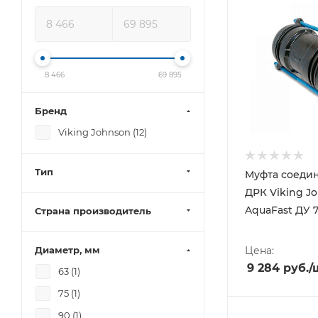
8 466
69 895
Бренд
Viking Johnson (
12
)
Тип
Муфта соеди
ДРК Viking J
AquaFast ДУ 
Страна производитель
Диаметр, мм
Цена:
9 284
руб.
/
63 (
1
)
75 (
1
)
90 (
1
)