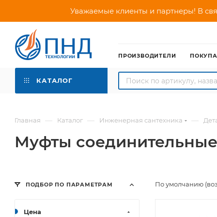
Уважаемые клиенты и партнеры! В свя
ПРОИЗВОДИТЕЛИ
ПОКУП
КАТАЛОГ
—
—
—
Главная
Каталог
Инженерная сантехника
Дет
Муфты соединительные 
По умолчанию (во
ПОДБОР ПО ПАРАМЕТРАМ
Цена