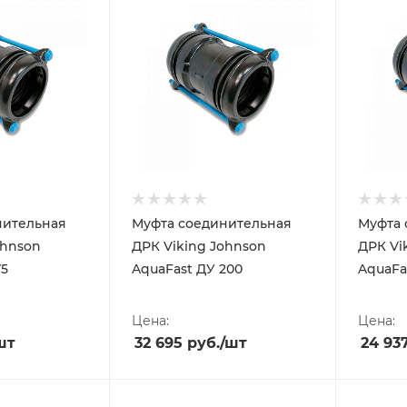
нительная
Муфта соединительная
Муфта 
ohnson
ДРК Viking Johnson
ДРК Vi
75
AquaFast ДУ 200
AquaFa
Цена:
Цена:
шт
32 695
руб.
/шт
24 93