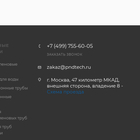
НЫЕ
+7 (499) 755-60-05
И
ЗАКАЗАТЬ ЗВОНОК
леновые
zakaz@pndtech.ru
для воды
г. Москва, 47 километр МКАД,
внешняя сторона, владение 8 -
онные трубы
Схема проезда
онные
я
еновых труб
 труб
ии