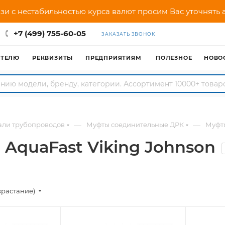
зи с нестабильностью курса валют просим Вас уточнять
+7 (499) 755-60-05
ЗАКАЗАТЬ ЗВОНОК
АТЕЛЮ
РЕКВИЗИТЫ
ПРЕДПРИЯТИЯМ
ПОЛЕЗНОЕ
НОВО
—
—
али трубопроводов
Муфты соединительные ДРК
Муфт
AquaFast Viking Johnson
зрастание)