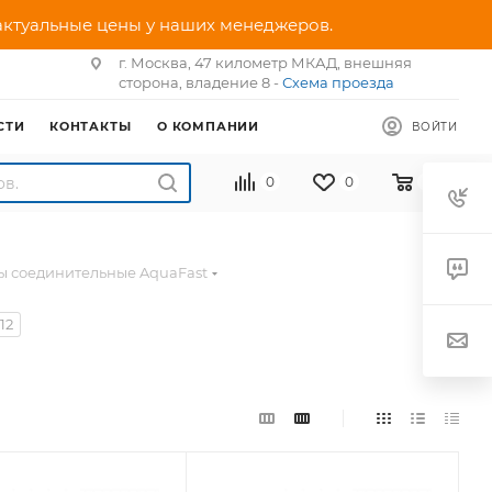
 актуальные цены у наших менеджеров.
г. Москва, 47 километр МКАД, внешняя
сторона, владение 8 -
Схема проезда
СТИ
КОНТАКТЫ
О КОМПАНИИ
ВОЙТИ
0
0
0
ы соединительные AquaFast
12