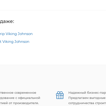
одаже:
ip Viking Johnson
t Viking Johnson
ственное современное
Надежный бизнес-пар
удование с официальной
Предлагаем выгодные
тией от производителя.
сотрудничества строи