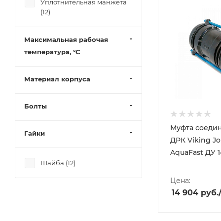
Уплотнительная манжета
(
12
)
Максимальная рабочая
температура, °С
Материал корпуса
Болты
Муфта соеди
Гайки
ДРК Viking J
AquaFast ДУ 
Шайба (
12
)
Цена:
14 904
руб.