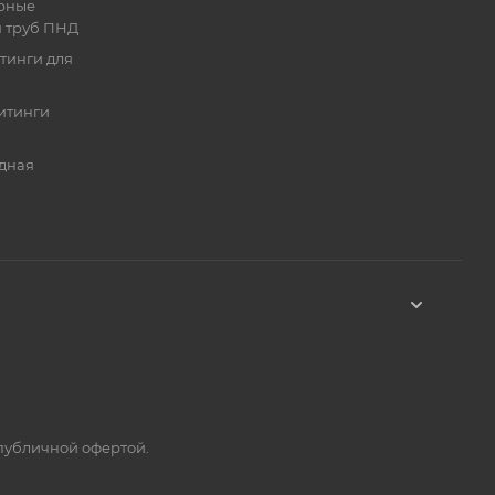
рные
я труб ПНД
тинги для
итинги
дная
 публичной офертой.