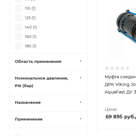
110 (
1
)
125 (
1
)
140 (
1
)
160 (
1
)
180 (
1
)
200 (
1
)
Область применения
225 (
1
)
250 (
1
)
Муфта соеди
Номинальное давление,
315 (
1
)
ДРК Viking J
PN (бар)
AquaFast ДУ 3
Назначение
Цена:
69 895
руб.
Применение