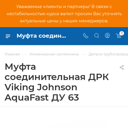
Уважаемые клиенты и партнеры! В связи с
нестабильностью курса валют просим Вас уточнять
актуальные цены у наших менеджеров.
0
Муфта соединительная ДРК Viking Johnson AquaFast ДУ 63 - купить по низкой цене в Москве, интернет-магазин PNDtech.ru
—
—
Главная
Инженерная сантехника
Детали трубопрово
Муфта
соединительная ДРК
Viking Johnson
AquaFast ДУ 63