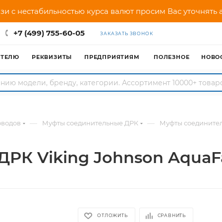
зи с нестабильностью курса валют просим Вас уточнять
+7 (499) 755-60-05
ЗАКАЗАТЬ ЗВОНОК
АТЕЛЮ
РЕКВИЗИТЫ
ПРЕДПРИЯТИЯМ
ПОЛЕЗНОЕ
НОВО
—
—
оводов
Муфты соединительные ДРК
Муфты соединител
РК Viking Johnson AquaFa
ОТЛОЖИТЬ
СРАВНИТЬ