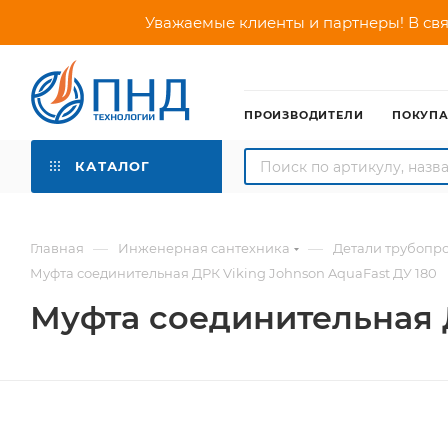
Уважаемые клиенты и партнеры! В свя
ПРОИЗВОДИТЕЛИ
ПОКУП
КАТАЛОГ
—
—
Главная
Инженерная сантехника
Детали трубопр
Муфта соединительная ДРК Viking Johnson AquaFast ДУ 180
Муфта соединительная Д