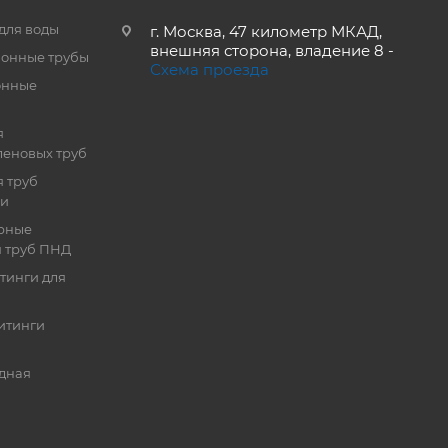
для воды
г. Москва, 47 километр МКАД,
внешняя сторона, владение 8 -
онные трубы
Схема проезда
онные
я
еновых труб
 труб
ии
рные
я труб ПНД
тинги для
итинги
дная