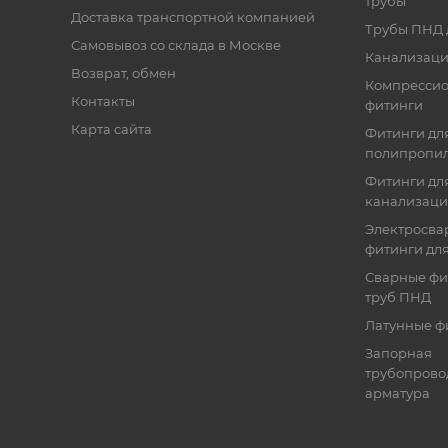
трубы
Доставка транспортной компанией
Трубы ПНД 
Самовывоз со склада в Москве
Канализаци
Возврат, обмен
Компресси
Контакты
фитинги
Карта сайта
Фитинги дл
полипропил
Фитинги для
канализац
Электросва
фитинги дл
Сварные фи
труб ПНД
Латунные ф
Запорная
трубопрово
арматура