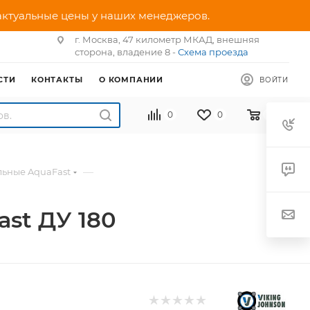
 актуальные цены у наших менеджеров.
г. Москва, 47 километр МКАД, внешняя
сторона, владение 8 -
Схема проезда
СТИ
КОНТАКТЫ
О КОМПАНИИ
ВОЙТИ
0
0
0
—
ьные AquaFast
st ДУ 180