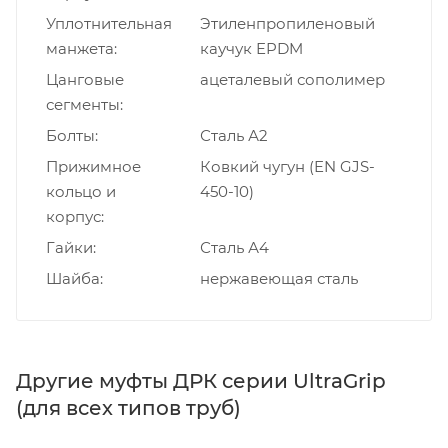
Уплотнительная
Этиленпропиленовый
манжета
каучук EPDM
Цанговые
ацеталевый сополимер
сегменты
Болты
Сталь А2
Прижимное
Ковкий чугун (EN GJS-
кольцо и
450-10)
корпус
Гайки
Сталь А4
Шайба
нержавеющая сталь
Другие муфты ДРК серии UltraGrip
(для всех типов труб)