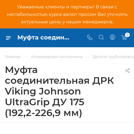
Уважаемые клиенты и партнеры! В связи с
нестабильностью курса валют просим Вас уточнять
актуальные цены у наших менеджеров.
0
Муфта соединительная ДРК Viking Johnson UltraGrip ДУ 175 (192,2-226,9 мм) - купить по низкой цене в Москве, интернет-магазин PNDtech.ru
—
—
Главная
Инженерная сантехника
Детали трубопрово
Муфта
соединительная ДРК
Viking Johnson
UltraGrip ДУ 175
(192,2-226,9 мм)