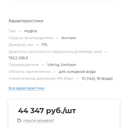
Характеристики
Тип
—
Муфта
Страна производитель
—
Англия
Диаметр, мм
—
175
Диапазон допуска по наружному диаметру (мм)
—
192,2-226,9
Производитель
—
Viking Jonhson
Область применения
—
для холодной воды
Номинальное давление, PN (бар)
—
10 (газ), 16 (вода)
Все характеристики
44 347
руб.
/шт
Нашли дешевле?