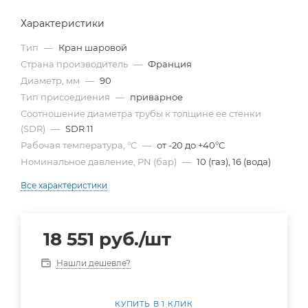
Характеристики
Тип
—
Кран шаровой
Страна производитель
—
Франция
Диаметр, мм
—
90
Тип присоедиения
—
приварное
Cоотношение диаметра трубы к толщине ее стенки
(SDR)
—
SDR 11
Рабочая температура, °С
—
от -20 до +40°C
Номинальное давление, PN (бар)
—
10 (газ), 16 (вода)
Все характеристики
18 551
руб.
/шт
Нашли дешевле?
КУПИТЬ В 1 КЛИК