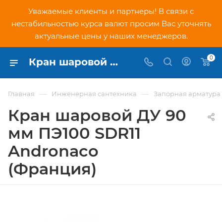
Уважаемые клиенты и партнеры! В связи с
нестабильностью курса валют просим Вас уточнять
актуальные цены у наших менеджеров.
0
Кран шаровой ДУ 90 мм ПЭ100 SDR11 Andronaco (Франция) - купить по низкой цене в Москве, интернет-магазин PNDtech.ru
—
—
Главная
Инженерная сантехника
Запорная арматура
Кран шаровой ДУ 90
мм ПЭ100 SDR11
Andronaco
(Франция)